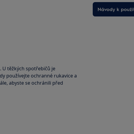
Návody k použit
. U těžkých spotřebičů je
ždy používejte ochranné rukavice a
le, abyste se ochránili před