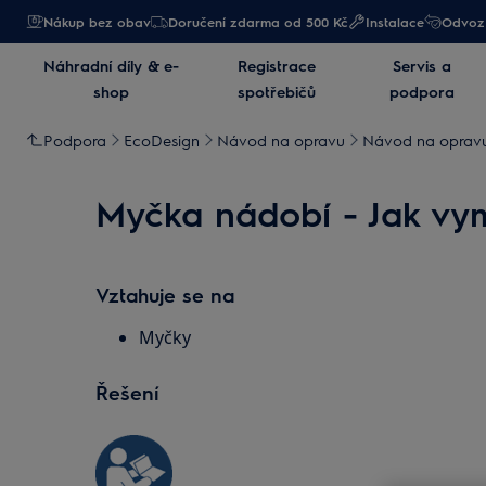
Nákup bez obav
Doručení zdarma od 500 Kč
Instalace
Odvoz 
Náhradní díly & e-
Registrace
Servis a
shop
spotřebičů
podpora
Podpora
EcoDesign
Návod na opravu
Návod na opravu
Myčka nádobí - Jak vym
Vztahuje se na
Myčky
Řešení