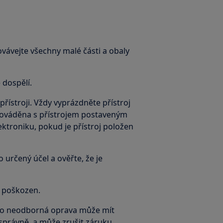
ovávejte všechny malé části a obaly
 dospělí.
řístroji. Vždy vyprázdněte přístroj
prováděna s přístrojem postaveným
ktroniku, pokud je přístroj položen
 určený účel a ověřte, že je
e poškozen.
bo neodborná oprava může mít
právně, a může zrušit záruku.