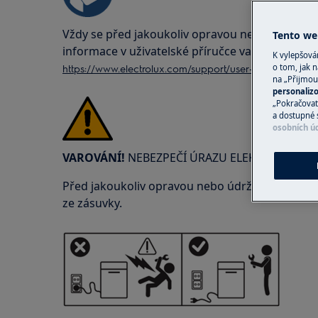
Vždy se před jakoukoliv opravou nebo údržbou
Tento web
informace v uživatelské příručce vašeho výrobk
K vylepšov
https://www.electrolux.com/support/user-manuals/
o tom, jak n
na „Přijmou
personaliz
„Pokračovat 
a dostupné 
osobních ú
VAROVÁNÍ!
NEBEZPEČÍ ÚRAZU ELEKTRICKÝM 
Před jakoukoliv opravou nebo údržbou vypněte p
ze zásuvky.