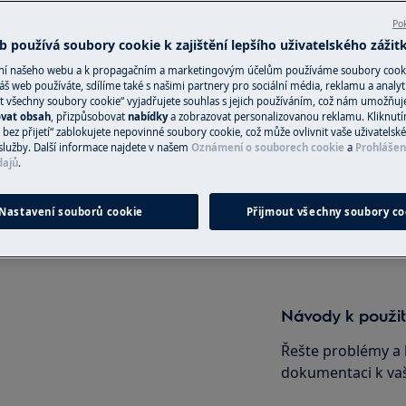
Pok
 odkazujte na bezpečnostní
 používá soubory cookie k zajištění lepšího uživatelského zážit
u.
ání našeho webu a k propagačním a marketingovým účelům používáme soubory cook
Objednejte si se
áš web používáte, sdílíme také s našimi partnery pro sociální média, reklamu a analyt
t všechny soubory cookie“ vyjadřujete souhlas s jejich používáním, což nám umožňuj
ovat obsah
, přizpůsobovat
nabídky
a zobrazovat personalizovanou reklamu. Kliknut
Objednejte si opr
bez přijetí“ zablokujete nepovinné soubory cookie, což může ovlivnit vaše uživatelské
Zajistíme vám kval
služby. Další informace najdete v našem
Oznámení o souborech cookie
a
Prohlášen
techniky vyškolený
dajů
.
PROUDEM
Nastavení souborů cookie
Přijmout všechny soubory co
Objednejte si o
řístroj a odpojte síťovou zástrčku
Návody k použit
Řešte problémy a 
dokumentaci k va