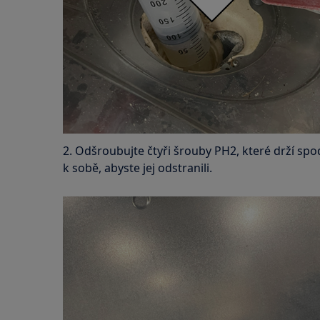
2. Odšroubujte čtyři šrouby PH2, které drží spo
k sobě, abyste jej odstranili.