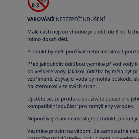
VAROVÁNÍ!
NEBEZPEČÍ UDUŠENÍ
Malé části nejsou vhodné pro děti do 3 let. Uch
mimo dosah dětí.
Produkt by měli používat nebo instalovat pouze
Před jakoukoliv údržbou vypněte přívod vody k p
od veškeré vody. Jakákoli údržba by měla být 
vzpřímeně. Zbývající voda by mohla poškodit ele
na kteroukoliv ze svých stran.
Ujistěte se, že produkt používáte pouze pro jeho
kompatibilní součástí pro zamýšlený výrobek.
Nepoužívejte ani neinstalujte produkt, pokud j
Vezměte prosím na vědomí, že samostatná ne
bezpečnostní důsledky, pokud není provedena s