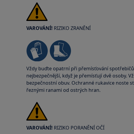
VAROVÁNÍ!
RIZIKO ZRANĚNÍ
Vždy buďte opatrní při přemísťování spotřebičů
nejbezpečnější, když je přemísťují dvě osoby. V
bezpečnostní obuv. Ochranné rukavice noste stá
řeznými ranami od ostrých hran.
VAROVÁNÍ!
RIZIKO PORANĚNÍ OČÍ