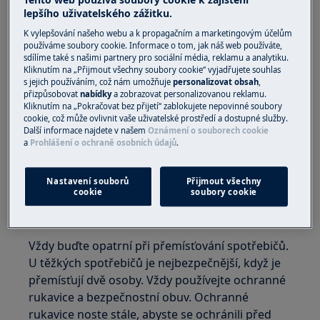
Tento web používá soubory cookie k zajištění
lepšího uživatelského zážitku.
K vylepšování našeho webu a k propagačním a marketingovým účelům
používáme soubory cookie. Informace o tom, jak náš web používáte,
sdílíme také s našimi partnery pro sociální média, reklamu a analytiku.
Kliknutím na „Přijmout všechny soubory cookie“ vyjadřujete souhlas
s jejich používáním, což nám umožňuje
personalizovat obsah
,
přizpůsobovat
nabídky
a zobrazovat personalizovanou reklamu.
Kliknutím na „Pokračovat bez přijetí“ zablokujete nepovinné soubory
cookie, což může ovlivnit vaše uživatelské prostředí a dostupné služby.
Další informace najdete v našem
Oznámení o souborech cookie
a
Prohlášení o ochraně osobních údajů
.
VAROVÁNÍ!
RIZIKO ZRANĚNÍ
Nastavení souborů
Přijmout všechny
cookie
soubory cookie
Vždy buďte opatrní při přemísťování spotřebičů.
U těžkých spotřebičů je nejbezpečnější, když je
přemísťují dvě osoby. Vždy používejte ochranné
rukavice a bezpečnostní obuv. Ochranné
rukavice noste stále, abyste se ochránili před