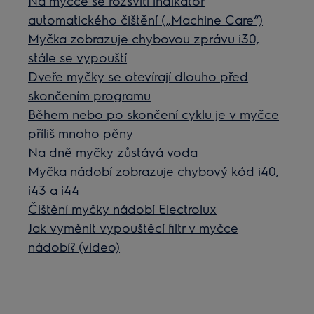
Na myčce se rozsvítí indikátor
automatického čištění („Machine Care“)
Myčka zobrazuje chybovou zprávu i30,
stále se vypouští
Dveře myčky se otevírají dlouho před
skončením programu
Během nebo po skončení cyklu je v myčce
příliš mnoho pěny
Na dně myčky zůstává voda
Myčka nádobí zobrazuje chybový kód i40,
i43 a i44
Čištění myčky nádobí Electrolux
Jak vyměnit vypouštěcí filtr v myčce
nádobí? (video)