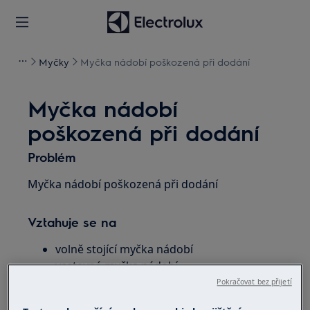
Myčky
Myčka nádobí poškozená při dodání
Myčka nádobí
poškozená při dodání
Problém
Myčka nádobí poškozená při dodání
Vztahuje se na
volně stojící myčka nádobí
vestavná myčka nádobí
Pokračovat bez přijetí
Řešení