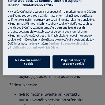
Tento web používá soubory cookie k zajištění
lepšího uživatelského zážitku.
Objevení poškození při rozbalování spotřebiče:
K vylepšování našeho webu a k propagačním a marketingovým účelům
Nepokoušejte se spotřebič zapojit nebo
používáme soubory cookie. Informace o tom, jak náš web používáte,
sdílíme také s našimi partnery pro sociální média, reklamu a analytiku.
používat.
Kliknutím na „Přijmout všechny soubory cookie“ vyjadřujete souhlas
s jejich používáním, což nám umožňuje
personalizovat obsah
,
Obraťte se okamžitě na prodejce
přizpůsobovat
nabídky
a zobrazovat personalizovanou reklamu.
spotřebiče, abyste jej upozornili, že byl
Kliknutím na „Pokračovat bez přijetí“ zablokujete nepovinné soubory
cookie, což může ovlivnit vaše uživatelské prostředí a dostupné služby.
spotřebič poškozen během dodání.
Další informace najdete v našem
Oznámení o souborech cookie
Telefonní číslo prodejce naleznete na
a
Prohlášení o ochraně osobních údajů
.
faktuře nebo dodacím listu.
Nastavení souborů
Přijmout všechny
Objevení poškození po instalaci / prvním použití:
cookie
soubory cookie
Obraťte se na prodejce vašeho spotřebiče,
abyste jej upozornili na poškození.
Žádost o servis:
Je-li to možné, uveďte při kontaktu
autorizovaného servisního střediska