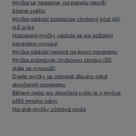
Myčka se nezapne, na panelu nesvítí
žádné světlo
Myčka nádobí zobrazuje chybový kód i40,
i43 a i44
Nastavení myčky nádobí se po každém
programu vynulují
Myčka nádobí nepípá na konci programu
Myčka zobrazuje chybovou zprávu i30,
stále se vypouští
Dveře myčky se otevírají dlouho před
skončením programu
Během nebo po skončení cyklu je v myčce
příliš mnoho pěny
Na dně myčky zůstává voda