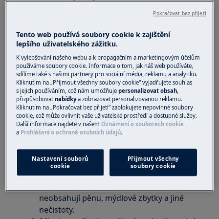
Pokračovat bez přijetí
Řešení
Tento web používá soubory cookie k zajištění
Co znamená kód i70 v myčce nádobí?
lepšího uživatelského zážitku.
Chybový kód i70 signalizuje problém s ohřevem
K vylepšování našeho webu a k propagačním a marketingovým účelům
používáme soubory cookie. Informace o tom, jak náš web používáte,
vody nebo znečištění filtru myčky. Zobrazená
sdílíme také s našimi partnery pro sociální média, reklamu a analytiku.
zpráva může bránit správnému průběhu mycího
Kliknutím na „Přijmout všechny soubory cookie“ vyjadřujete souhlas
s jejich používáním, což nám umožňuje
personalizovat obsah
,
programu, proto se vyplatí rychle zareagovat.
přizpůsobovat
nabídky
a zobrazovat personalizovanou reklamu.
Kliknutím na „Pokračovat bez přijetí“ zablokujete nepovinné soubory
Jak reagovat na kód i70?
cookie, což může ovlivnit vaše uživatelské prostředí a dostupné služby.
Další informace najdete v našem
Oznámení o souborech cookie
Pokud si na panelu myčky všimnete kódu i70, je
a
Prohlášení o ochraně osobních údajů
.
nejlepší:
Nastavení souborů
Přijmout všechny
Odpojte myčku od napájení na alespoň 5
cookie
soubory cookie
minut, aby se elektronika resetovala.
Zkontrolujte filtr a nádobu filtru, zda
neobsahují pěnu, mýdlové zbytky a jiné
nečistoty.