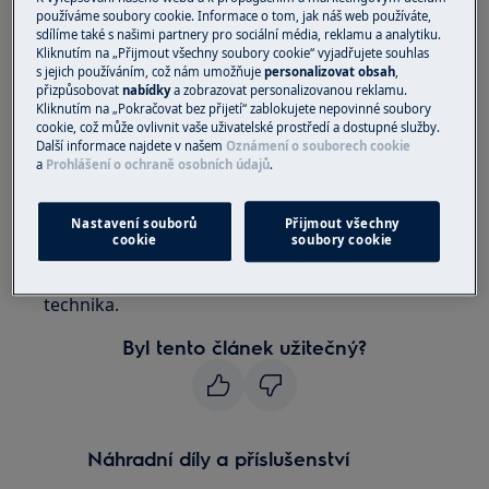
používáme soubory cookie. Informace o tom, jak náš web používáte,
Chladnička
sdílíme také s našimi partnery pro sociální média, reklamu a analytiku.
Chladnička s mrazničkou
Kliknutím na „Přijmout všechny soubory cookie“ vyjadřujete souhlas
s jejich používáním, což nám umožňuje
personalizovat obsah
,
přizpůsobovat
nabídky
a zobrazovat personalizovanou reklamu.
Řešení:
Kliknutím na „Pokračovat bez přijetí“ zablokujete nepovinné soubory
cookie, což může ovlivnit vaše uživatelské prostředí a dostupné služby.
1. Obraťte se na autorizované servisní
Další informace najdete v našem
Oznámení o souborech cookie
středisko.
a
Prohlášení o ochraně osobních údajů
.
Chybové hlášení F3, F4 nebo F5 na displeji
Nastavení souborů
Přijmout všechny
indikuje problém s vadným čidlem teploty.
cookie
soubory cookie
Doporučujeme si vyžádat návštěvu servisního
technika.
Byl tento článek užitečný?
Náhradní díly a příslušenství