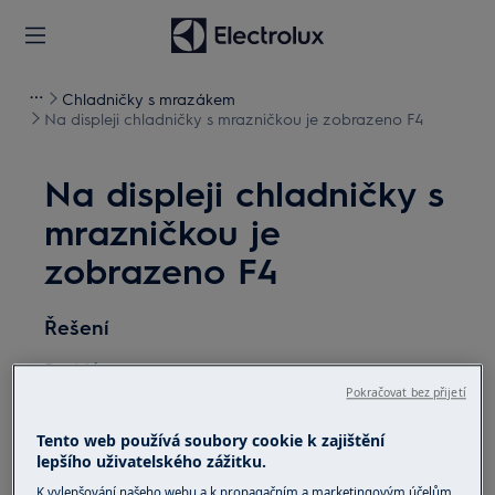
Chladničky s mrazákem
Na displeji chladničky s mrazničkou je zobrazeno F4
Na displeji chladničky s
mrazničkou je
zobrazeno F4
Řešení
Problém:
Pokračovat bez přijetí
Chybové hlášení F3, F4 nebo F5 na displeji
mé chladničky / chladničky s mrazničkou
Tento web používá soubory cookie k zajištění
lepšího uživatelského zážitku.
Platí pro:
K vylepšování našeho webu a k propagačním a marketingovým účelům