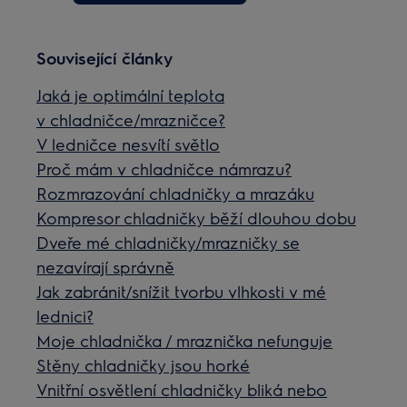
Související články
Jaká je optimální teplota
v chladničce/mrazničce?
V ledničce nesvítí světlo
Proč mám v chladničce námrazu?
Rozmrazování chladničky a mrazáku
Kompresor chladničky běží dlouhou dobu
Dveře mé chladničky/mrazničky se
nezavírají správně
Jak zabránit/snížit tvorbu vlhkosti v mé
lednici?
Moje chladnička / mraznička nefunguje
Stěny chladničky jsou horké
Vnitřní osvětlení chladničky bliká nebo