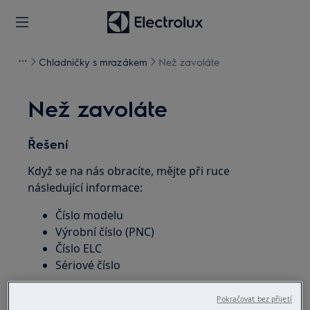
Chladničky s mrazákem
Než zavoláte
Než zavoláte
Řešení
Když se na nás obracíte, mějte při ruce
následující informace:
Číslo modelu
Výrobní číslo (PNC)
Číslo ELC
Sériové číslo
Tyto informace naleznete na typovém štítku
Pokračovat bez přijetí
spotřebiče.