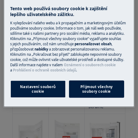
Tento web používá soubory cookie k zajištění
lepšího uživatelského zážitku.
Číslo modelu
K vylepšování našeho webu a k propagačním a marketingovým účelům
Výrobní číslo
používáme soubory cookie. Informace o tom, jak náš web používáte,
(PNC)
sdílíme také s našimi partnery pro sociální média, reklamu a analytiku.
Kliknutím na „Přijmout všechny soubory cookie“ vyjadřujete souhlas
Číslo ELC
s jejich používáním, což nám umožňuje
personalizovat obsah
,
Sériové číslo
přizpůsobovat
nabídky
a zobrazovat personalizovanou reklamu.
Kliknutím na „Pokračovat bez přijetí“ zablokujete nepovinné soubory
cookie, což může ovlivnit vaše uživatelské prostředí a dostupné služby.
Umístění typového štítku je následující:
Další informace najdete v našem
Oznámení o souborech cookie
a
Prohlášení o ochraně osobních údajů
.
Chladnička s
Nastavení souborů
Přijmout všechny
Chladnička
Mraznička
mrazničkou
cookie
soubory cookie
uvnitř na
uvnitř na
uvnitř na
straně
straně
straně