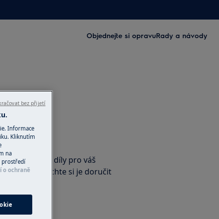
Objednejte si opravu
Rady a návody
račovat bez přijetí
ku.
ie. Informace
iku. Kliknutím
příslušenství
e
ím na
nální náhradní díly pro váš
 prostředí
e-shopu a nechte si je doručit
í o ochraně
okie
ho obchodu