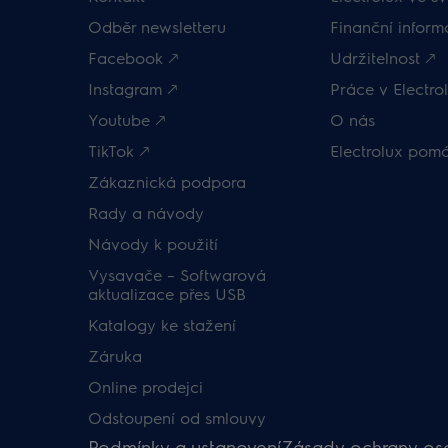
Odběr newsletteru
Finanční inform
Facebook 🡕
Udržitelnost 🡕
Instagram 🡕
Práce v Electrol
Youtube 🡕
O nás
TikTok 🡕
Electrolux pom
Zákaznická podpora
Rady a návody
Návody k použití
Vysavače – Softwarová
aktualizace přes USB
Katalogy ke stažení
Záruka
Online prodejci
Odstoupení od smlouvy
Podmínky a ustanovení
Zásady ochrany os