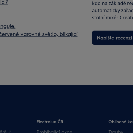
ici?
kdo na základě reg
automaticky zařad
stolní mixér Creat
unguje.
ervené varovné světlo, blikající
Napište recenzi
Electrolux ČR
Oblíbené ka
ětě 🡕
Probíhající akce
Trouby