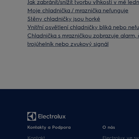
Jak zabránit/snížit tvorbu vlhkosti v mé ledn
Moje chladnička / mraznička nefunguje
Stěny chladničky jsou horké
Vnitřní osvětlení chladničky bliká nebo nef
Chladnička s mrazničkou zobrazuje alarm, č
trojúhelník nebo zvukový signál
Kontakty a Podpora
O nás
Kontakt
Electrolux ve sv