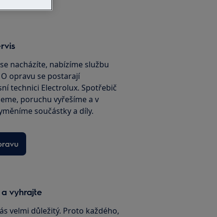
rvis
é se nacházíte, nabízíme službu
. O opravu se postarají
sní technici Electrolux. Spotřebič
jeme, poruchu vyřešíme a v
yměníme součástky a díly.
pravu
 a vyhrajte
ás velmi důležitý. Proto každého,