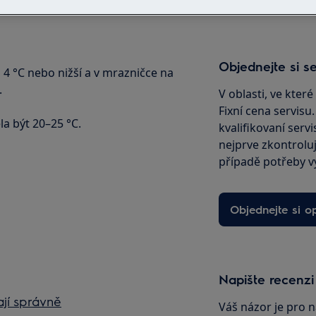
Objednejte si se
a 4 °C nebo nižší a v mrazničce na
.
V oblasti, ve kter
Fixní cena servisu
la být 20–25 °C.
kvalifikovaní servi
nejprve zkontrolu
případě potřeby v
Objednejte si o
Napište recenzi
jí správně
Váš názor je pro n