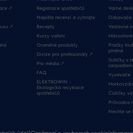
ace 🡕
Registrace spotřebičů
Varné desk
Napište recenzi a vyhrajte
Odsavače 
uxu 🡕
Recepty
Vestavné 
Kurzy vaření
Mikrovlnné
áhá
Oceněné produkty
Pračky hl
plněné
Divize pro profesionály 🡕
Sušičky s 
Pro média 🡕
čerpadlem
FAQ
Vysavače
ELEKTROWIN -
Horkovzduš
Ekologická recyklace
spotřebičů
Čističky v
Průvodce 
Nechte se 
obních údajů
Oznámení o souborech cookie
Informace