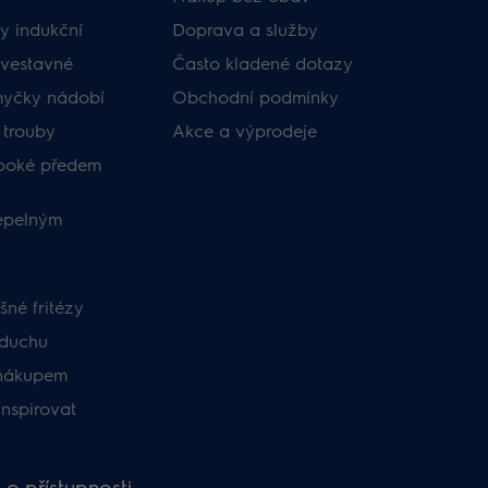
y indukční
Doprava a služby
vestavné
Často kladené dotazy
myčky nádobí
Obchodní podmínky
 trouby
Akce a výprodeje
uboké předem
tepelným
né fritézy
zduchu
nákupem
inspirovat
 o přístupnosti