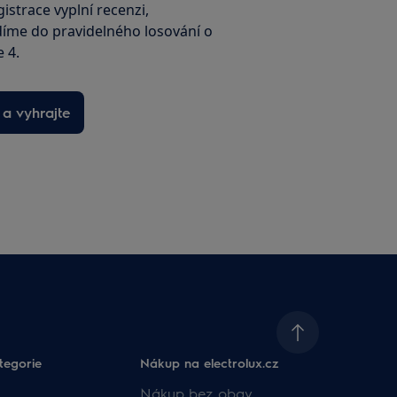
istrace vyplní recenzi,
íme do pravidelného losování o
e 4.
 a vyhrajte
tegorie
Nákup na electrolux.cz
Nákup bez obav