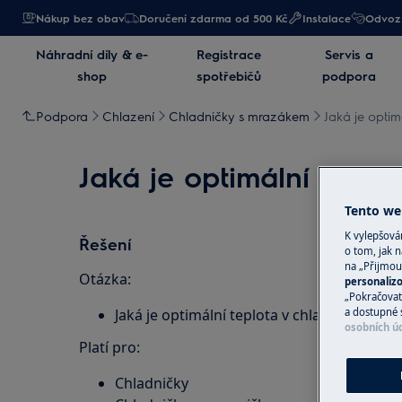
Nákup bez obav
Doručení zdarma od 500 Kč
Instalace
Odvoz 
Náhradní díly & e-
Registrace
Servis a
shop
spotřebičů
podpora
Podpora
Chlazení
Chladničky s mrazákem
Jaká je optim
Jaká je optimální teplo
Tento web
K vylepšov
Řešení
o tom, jak n
na „Přijmou
Otázka:
personaliz
„Pokračovat 
Jaká je optimální teplota v chladničce/mra
a dostupné 
osobních ú
Platí pro:
Chladničky