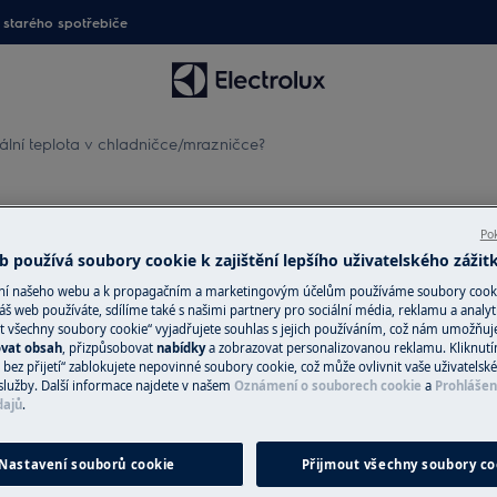
starého spotřebiče
ální teplota v chladničce/mrazničce?
ta v chladničce/mrazničce?
Pok
 používá soubory cookie k zajištění lepšího uživatelského zážit
ání našeho webu a k propagačním a marketingovým účelům používáme soubory cook
áš web používáte, sdílíme také s našimi partnery pro sociální média, reklamu a analyt
Náhradní díly a 
t všechny soubory cookie“ vyjadřujete souhlas s jejich používáním, což nám umožňuj
ovat obsah
, přizpůsobovat
nabídky
a zobrazovat personalizovanou reklamu. Kliknut
Vyhledejte si origi
bez přijetí“ zablokujete nepovinné soubory cookie, což může ovlivnit vaše uživatelské
zničce?
spotřebič v našem 
služby. Další informace najdete v našem
Oznámení o souborech cookie
a
Prohlášen
dajů
.
přímo domů.
Nastavení souborů cookie
Přijmout všechny soubory co
Do internetové