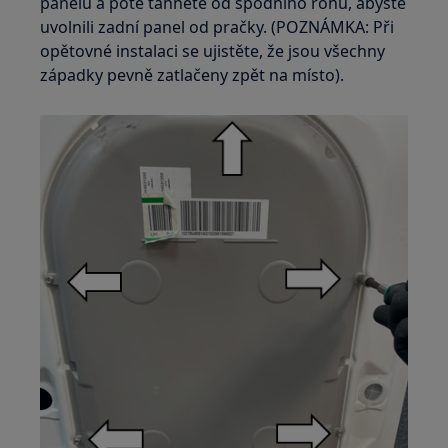
panelu a poté táhněte od spodního rohu, abyste
uvolnili zadní panel od pračky. (POZNÁMKA: Při
opětovné instalaci se ujistěte, že jsou všechny
západky pevně zatlačeny zpět na místo).