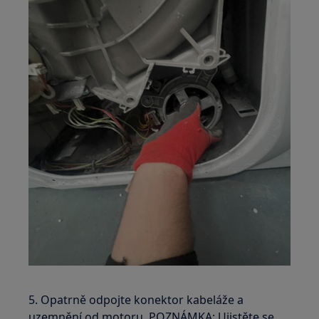
5. Opatrně odpojte konektor kabeláže a
uzemnění od motoru. POZNÁMKA: Ujistěte se,