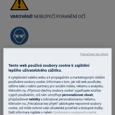
VAROVÁNÍ!
NEBEZPEČÍ PORANĚNÍ OČÍ
Při provádění údržby nebo oprav součástek se
Pokračovat bez přijetí
pružinami noste ochranné brýle.
Tento web používá soubory cookie k zajištění
lepšího uživatelského zážitku.
K vylepšování našeho webu a k propagačním a marketingovým účelům
používáme soubory cookie. Informace o tom, jak náš web používáte,
sdílíme také s našimi partnery pro sociální média, reklamu a analytiku.
VAROVÁNÍ!
RIZIKO PŘISKŘÍPNUTÍ
Kliknutím na „Přijmout všechny soubory cookie“ vyjadřujete souhlas
s jejich používáním, což nám umožňuje
personalizovat obsah
,
přizpůsobovat
nabídky
a zobrazovat personalizovanou reklamu.
Kliknutím na „Pokračovat bez přijetí“ zablokujete nepovinné soubory
cookie, což může ovlivnit vaše uživatelské prostředí a dostupné služby.
Další informace najdete v našem
Oznámení o souborech cookie