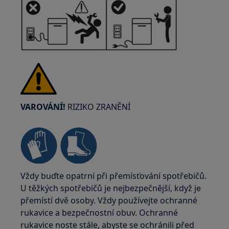
VAROVÁNÍ!
RIZIKO ZRANĚNÍ
Vždy buďte opatrní při přemísťování spotřebičů.
U těžkých spotřebičů je nejbezpečnější, když je
přemístí dvě osoby. Vždy používejte ochranné
rukavice a bezpečnostní obuv. Ochranné
rukavice noste stále, abyste se ochránili před