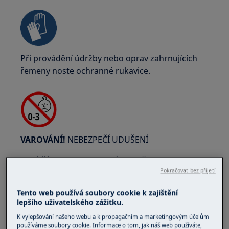
Při provádění údržby nebo oprav zahrnujících
řemeny noste ochranné rukavice.
VAROVÁNÍ!
NEBEZPEČÍ UDUŠENÍ
Malé části nejsou vhodné pro děti do 3 let.
Uchovávejte všechny malé části a obaly mimo
Pokračovat bez přijetí
dosah dětí.
Tento web používá soubory cookie k zajištění
lepšího uživatelského zážitku.
Produkt by měli používat nebo instalovat pouze
dospělí.
K vylepšování našeho webu a k propagačním a marketingovým účelům
používáme soubory cookie. Informace o tom, jak náš web používáte,