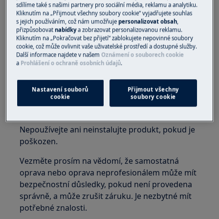
sdílíme také s našimi partnery pro sociální média, reklamu a analytiku.
Před jakoukoliv údržbou vypněte přívod vody k
Kliknutím na „Přijmout všechny soubory cookie“ vyjadřujete souhlas
přístroji. Vždy vyprázdněte přístroj od veškeré
s jejich používáním, což nám umožňuje
personalizovat obsah
,
přizpůsobovat
nabídky
a zobrazovat personalizovanou reklamu.
vody. Jakákoli údržba by měla být prováděna s
Kliknutím na „Pokračovat bez přijetí“ zablokujete nepovinné soubory
přístrojem postaveným vzpřímeně. Zbývající
cookie, což může ovlivnit vaše uživatelské prostředí a dostupné služby.
voda by mohla poškodit elektroniku, pokud je
Další informace najdete v našem
Oznámení o souborech cookie
a
Prohlášení o ochraně osobních údajů
.
přístroj položen na kteroukoliv ze svých stran.
Ujistěte se, že produkt používáte pouze pro jeho
Nastavení souborů
Přijmout všechny
určený účel a ověřte, že je kompatibilní součástí
cookie
soubory cookie
pro zamýšlený výrobek.
Nepoužívejte ani neinstalujte produkt, pokud je
poškozen.
Vezměte prosím na vědomí, že samostatná
oprava nebo oprava neprofesionálem může mít
bezpečnostní důsledky, pokud není provedena
správně, a může zrušit záruku. Je nezbytné mít
potřebné znalosti.