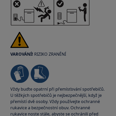
VAROVÁNÍ!
RIZIKO ZRANĚNÍ
Vždy buďte opatrní při přemísťování spotřebičů.
U těžkých spotřebičů je nejbezpečnější, když je
přemístí dvě osoby. Vždy používejte ochranné
rukavice a bezpečnostní obuv. Ochranné
rukavice noste stále, abyste se ochránili před