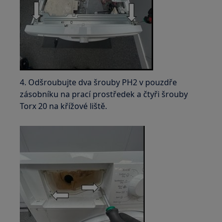
4. Odšroubujte dva šrouby PH2 v pouzdře
zásobníku na prací prostředek a čtyři šrouby
Torx 20 na křížové liště.