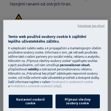
řeznými ranami od ostrých hran.
Pokračovat bez přijetí
VAROVÁNÍ!
RIZIKO PORANĚNÍ OČÍ
Tento web používá soubory cookie k zajištění
lepšího uživatelského zážitku.
K vylepšování našeho webu a k propagačním a marketingovým účelům
používáme soubory cookie. Informace o tom, jak náš web používáte,
sdílíme také s našimi partnery pro sociální média, reklamu a analytiku.
Kliknutím na „Přijmout všechny soubory cookie“ vyjadřujete souhlas
s jejich používáním, což nám umožňuje
personalizovat obsah
,
Při provádění údržby nebo oprav souvisejících s
přizpůsobovat
nabídky
a zobrazovat personalizovanou reklamu.
Kliknutím na „Pokračovat bez přijetí“ zablokujete nepovinné soubory
pružinami noste ochranné brýle.
cookie, což může ovlivnit vaše uživatelské prostředí a dostupné služby.
Další informace najdete v našem
Oznámení o souborech cookie
a
Prohlášení o ochraně osobních údajů
.
Nastavení souborů
Přijmout všechny
cookie
soubory cookie
VAROVÁNÍ!
RIZIKO PŘISKŘÍPNUTÍ