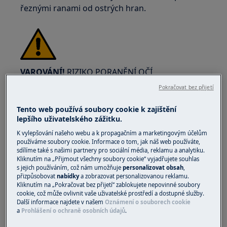
řeznými ranami od ostrých hran.
VAROVÁNÍ!
RIZIKO PORANĚNÍ OČÍ
Pokračovat bez přijetí
Tento web používá soubory cookie k zajištění
lepšího uživatelského zážitku.
K vylepšování našeho webu a k propagačním a marketingovým účelům
Při provádění údržby nebo oprav prací
používáme soubory cookie. Informace o tom, jak náš web používáte,
sdílíme také s našimi partnery pro sociální média, reklamu a analytiku.
zahrnujících pružiny noste ochranné brýle.
Kliknutím na „Přijmout všechny soubory cookie“ vyjadřujete souhlas
s jejich používáním, což nám umožňuje
personalizovat obsah
,
přizpůsobovat
nabídky
a zobrazovat personalizovanou reklamu.
Kliknutím na „Pokračovat bez přijetí“ zablokujete nepovinné soubory
cookie, což může ovlivnit vaše uživatelské prostředí a dostupné služby.
Další informace najdete v našem
Oznámení o souborech cookie
a
Prohlášení o ochraně osobních údajů
.
VAROVÁNÍ!
RIZIKO PŘIŠKNUTÍ