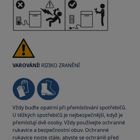
VAROVÁNÍ!
RIZIKO ZRANĚNÍ
Vždy buďte opatrní při přemísťování spotřebičů.
U těžkých spotřebičů je nejbezpečnější, když je
přemísťují dvě osoby. Vždy používejte ochranné
rukavice a bezpečnostní obuv. Ochranné
rukavice noste stále, abyste se ochránili před