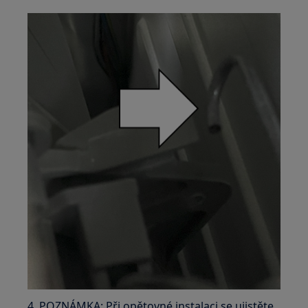
4. POZNÁMKA: Při opětovné instalaci se ujistěte,