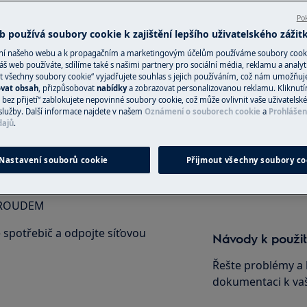
Pok
 používá soubory cookie k zajištění lepšího uživatelského zážit
ání našeho webu a k propagačním a marketingovým účelům používáme soubory cook
Objednejte si se
áš web používáte, sdílíme také s našimi partnery pro sociální média, reklamu a analyt
t všechny soubory cookie“ vyjadřujete souhlas s jejich používáním, což nám umožňuj
 řiďte bezpečnostními informacemi
ovat obsah
, přizpůsobovat
nabídky
a zobrazovat personalizovanou reklamu. Kliknut
Objednejte si opr
bez přijetí“ zablokujete nepovinné soubory cookie, což může ovlivnit vaše uživatelské
ku.
Zajistíme vám kval
služby. Další informace najdete v našem
Oznámení o souborech cookie
a
Prohlášen
techniky vyškolený
dajů
.
Nastavení souborů cookie
Přijmout všechny soubory co
Objednejte si o
PROUDEM
spotřebič a odpojte síťovou
Návody k použit
Řešte problémy a 
dokumentaci k va