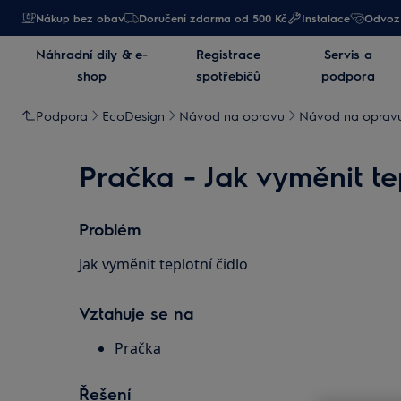
Nákup bez obav
Doručení zdarma od 500 Kč
Instalace
Odvoz 
Náhradní díly & e-
Registrace
Servis a
shop
spotřebičů
podpora
Podpora
EcoDesign
Návod na opravu
Návod na opravu 
Pračka - Jak vyměnit tep
Problém
Jak vyměnit teplotní čidlo
Vztahuje se na
Pračka
Řešení