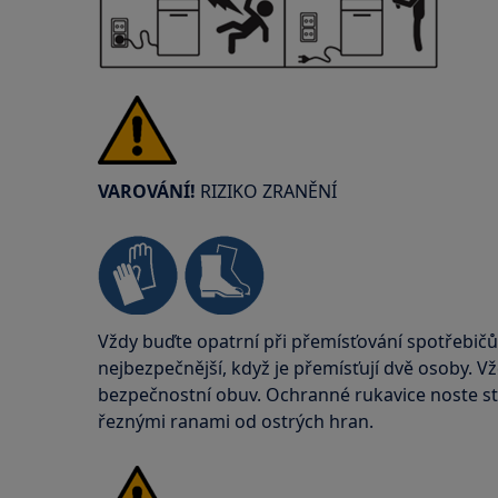
VAROVÁNÍ!
RIZIKO ZRANĚNÍ
Vždy buďte opatrní při přemísťování spotřebičů
nejbezpečnější, když je přemísťují dvě osoby. V
bezpečnostní obuv. Ochranné rukavice noste stá
řeznými ranami od ostrých hran.