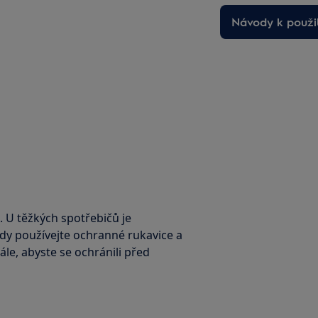
Návody k použit
. U těžkých spotřebičů je
ždy používejte ochranné rukavice a
le, abyste se ochránili před