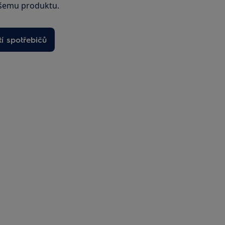
šemu produktu.
í spotřebičů