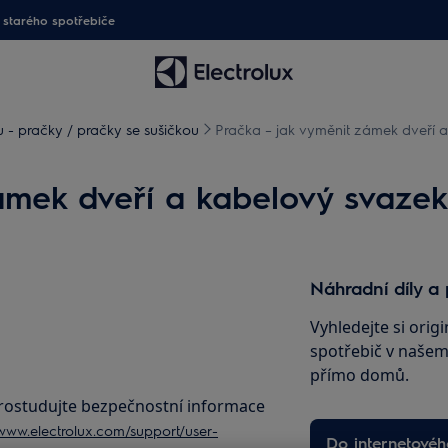
starého spotřebiče
- pračky / pračky se sušičkou
Pračka – jak vyměnit zámek dveří 
ámek dveří a kabelový svazek
Náhradní díly a 
Vyhledejte si origi
spotřebič v našem 
přímo domů.
prostudujte bezpečnostní informace
/www.electrolux.com/support/user-
Do internetové