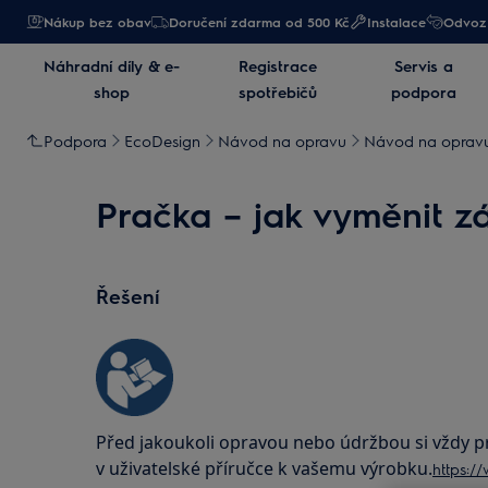
Nákup bez obav
Doručení zdarma od 500 Kč
Instalace
Odvoz 
Náhradní díly & e-
Registrace
Servis a
shop
spotřebičů
podpora
Podpora
EcoDesign
Návod na opravu
Návod na opravu 
Pračka – jak vyměnit z
Řešení
Před jakoukoli opravou nebo údržbou si vždy 
v uživatelské příručce k vašemu výrobku.
https:/