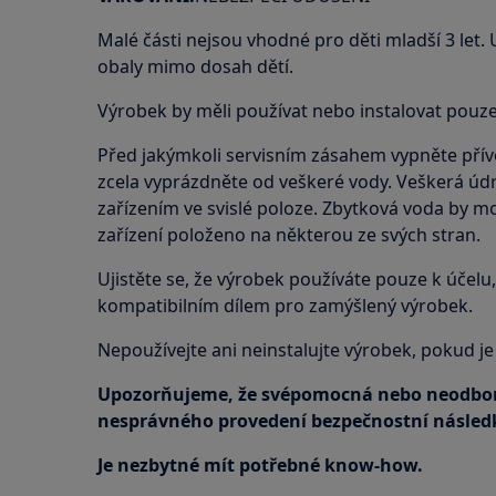
Malé části nejsou vhodné pro děti mladší 3 let.
obaly mimo dosah dětí.
Výrobek by měli používat nebo instalovat pouze
Před jakýmkoli servisním zásahem vypněte přívo
zcela vyprázdněte od veškeré vody. Veškerá úd
zařízením ve svislé poloze. Zbytková voda by m
zařízení položeno na některou ze svých stran.
Ujistěte se, že výrobek používáte pouze k účelu, 
kompatibilním dílem pro zamýšlený výrobek.
Nepoužívejte ani neinstalujte výrobek, pokud j
Upozorňujeme, že svépomocná nebo neodbor
nesprávného provedení bezpečnostní následk
Je nezbytné mít potřebné know-how.