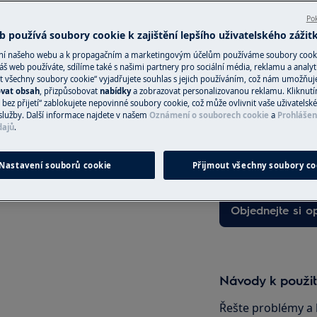
Pok
 používá soubory cookie k zajištění lepšího uživatelského zážit
ání našeho webu a k propagačním a marketingovým účelům používáme soubory cook
Objednejte si se
áš web používáte, sdílíme také s našimi partnery pro sociální média, reklamu a analyt
t všechny soubory cookie“ vyjadřujete souhlas s jejich používáním, což nám umožňuj
UDEM
ovat obsah
, přizpůsobovat
nabídky
a zobrazovat personalizovanou reklamu. Kliknut
V oblasti, ve kter
bez přijetí“ zablokujete nepovinné soubory cookie, což může ovlivnit vaše uživatelské
Fixní cena servisu
služby. Další informace najdete v našem
Oznámení o souborech cookie
a
Prohlášen
 zásahem spotřebič vypněte a
kvalifikovaní servi
dajů
.
nejprve zkontrolu
případě potřeby v
Nastavení souborů cookie
Přijmout všechny soubory co
Objednejte si o
Návody k použit
Řešte problémy a 