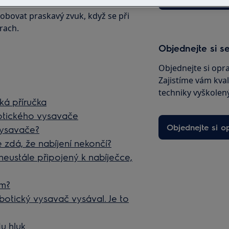
sobovat praskavý zvuk, když se při
rach.
Objednejte si se
Objednejte si opr
Zajistíme vám kval
techniky vyškolený
ká příručka
botického vysavače
Objednejte si o
vysavače?
 zdá, že nabíjení nekončí?
eustále připojený k nabíječce,
ém?
obotický vysavač vysával. Je to
u hluk