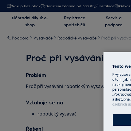
Nákup bez obav
Doručení zdarma od 500 Kč
Instalace
Odvoz 
Náhradní díly & e-
Registrace
Servis a
shop
spotřebičů
podpora
Podpora
Vysavače
Robotické vysavače
Proč při vysáv
Proč při vysávání robo
Tento web
Problém
K vylepšov
o tom, jak n
na „Přijmou
Proč při vysávání robotickým vysavačem slyším
personaliz
„Pokračovat 
a dostupné 
Vztahuje se na
osobních ú
robotický vysavač
Řešení