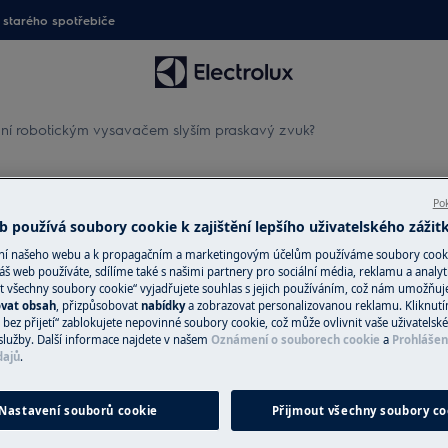
starého spotřebiče
ání robotickým vysavačem slyším praskavý zvuk?
tickým vysavačem slyším pra
Pok
 používá soubory cookie k zajištění lepšího uživatelského zážit
ání našeho webu a k propagačním a marketingovým účelům používáme soubory cook
áš web používáte, sdílíme také s našimi partnery pro sociální média, reklamu a analyt
Náhradní díly a 
t všechny soubory cookie“ vyjadřujete souhlas s jejich používáním, což nám umožňuj
 praskavý zvuk?
ovat obsah
, přizpůsobovat
nabídky
a zobrazovat personalizovanou reklamu. Kliknut
bez přijetí“ zablokujete nepovinné soubory cookie, což může ovlivnit vaše uživatelské
Vyhledejte si origi
služby. Další informace najdete v našem
Oznámení o souborech cookie
a
Prohlášen
spotřebič v našem 
dajů
.
přímo domů.
Nastavení souborů cookie
Přijmout všechny soubory co
Do internetové