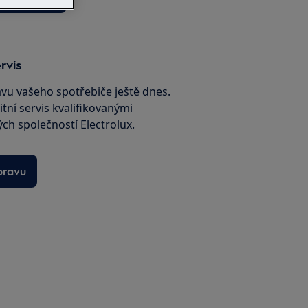
rvis
avu vašeho spotřebiče ještě dnes.
itní servis kvalifikovanými
ch společností Electrolux.
pravu