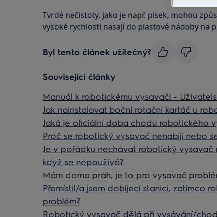
Tvrdé nečistoty, jako je např. písek, mohou způ
vysoké rychlosti nasají do plastové nádoby na p
Byl tento článek užitečný?
Související články
Manuál k robotickému vysavači - Uživatels
Jak nainstalovat boční rotační kartáč u ro
Jaká je oficiální doba chodu robotického 
Proč se robotický vysavač nenabíjí nebo se
Je v pořádku nechávat robotický vysavač n
když se nepoužívá?
Mám doma práh, je to pro vysavač probl
Přemístil/a jsem dobíjecí stanici, zatímco r
problém?
Robotický vysavač dělá při vysávání/chod