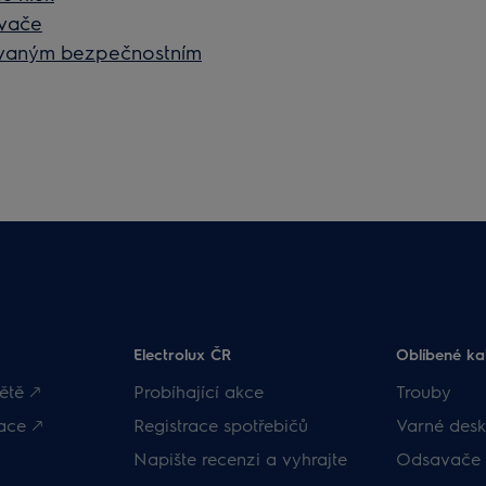
avače
vovaným bezpečnostním
Electrolux ČR
Oblíbené ka
ětě 🡕
Probíhající akce
Trouby
ace 🡕
Registrace spotřebičů
Varné desk
Napište recenzi a vyhrajte
Odsavače 