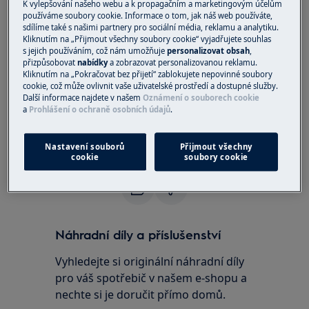
K vylepšování našeho webu a k propagačním a marketingovým účelům
vestavná myčka
používáme soubory cookie. Informace o tom, jak náš web používáte,
sdílíme také s našimi partnery pro sociální média, reklamu a analytiku.
Kliknutím na „Přijmout všechny soubory cookie“ vyjadřujete souhlas
Řešení
s jejich používáním, což nám umožňuje
personalizovat obsah
,
přizpůsobovat
nabídky
a zobrazovat personalizovanou reklamu.
Když spouštíte program, může trvat až pět
Kliknutím na „Pokračovat bez přijetí“ zablokujete nepovinné soubory
minut, než se naplní změkčovací jednotka.
cookie, což může ovlivnit vaše uživatelské prostředí a dostupné služby.
Další informace najdete v našem
Oznámení o souborech cookie
Během této doby se může zdát, že spotřebič
a
Prohlášení o ochraně osobních údajů
.
nepracuje. Jako první se po dokončení tohoto
postupu spustí tekutá fáze.
Nastavení souborů
Přijmout všechny
cookie
soubory cookie
Byl tento článek užitečný?
Náhradní díly a příslušenství
Vyhledejte si originální náhradní díly
pro váš spotřebič v našem e-shopu a
nechte si je doručit přímo domů.