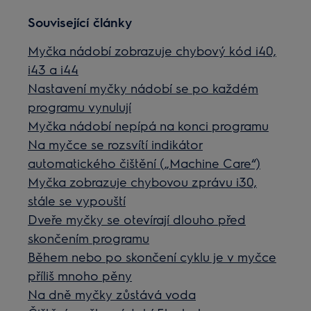
Související články
Myčka nádobí zobrazuje chybový kód i40,
i43 a i44
Nastavení myčky nádobí se po každém
programu vynulují
Myčka nádobí nepípá na konci programu
Na myčce se rozsvítí indikátor
automatického čištění („Machine Care“)
Myčka zobrazuje chybovou zprávu i30,
stále se vypouští
Dveře myčky se otevírají dlouho před
skončením programu
Během nebo po skončení cyklu je v myčce
příliš mnoho pěny
Na dně myčky zůstává voda