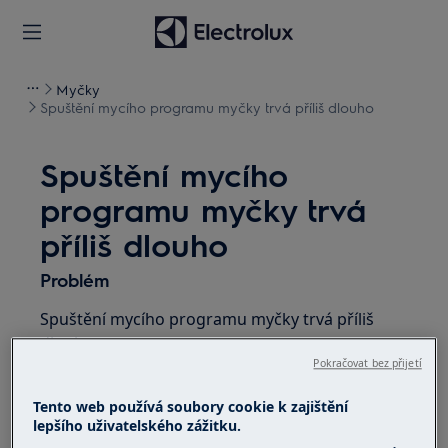
Myčky
Spuštění mycího programu myčky trvá příliš dlouho
Spuštění mycího
programu myčky trvá
příliš dlouho
Problém
Spuštění mycího programu myčky trvá příliš
dlouho
Pokračovat bez přijetí
Vztahuje se na
Tento web používá soubory cookie k zajištění
lepšího uživatelského zážitku.
volně stojící myčka