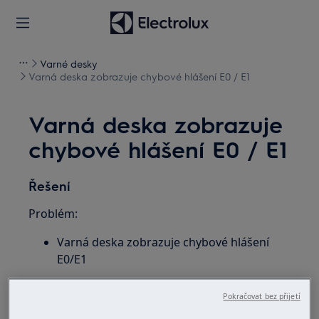
Varné desky
Varná deska zobrazuje chybové hlášení E0 / E1
Varná deska zobrazuje
chybové hlášení E0 / E1
Řešení
Problém:
Varná deska zobrazuje chybové hlášení
E0/E1
Platí pro:
Pokračovat bez přijetí
vestavnou elektrickou varnou desku