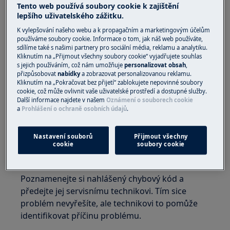
Tento web používá soubory cookie k zajištění
vestavnou indukční varnou desku
lepšího uživatelského zážitku.
Řešení:
K vylepšování našeho webu a k propagačním a marketingovým účelům
používáme soubory cookie. Informace o tom, jak náš web používáte,
1. Vypojte spotřebič z napájení alespoň na 30
sdílíme také s našimi partnery pro sociální média, reklamu a analytiku.
Kliknutím na „Přijmout všechny soubory cookie“ vyjadřujete souhlas
sekund.
s jejich používáním, což nám umožňuje
personalizovat obsah
,
přizpůsobovat
nabídky
a zobrazovat personalizovanou reklamu.
Znovu jej zapojte a zapněte
Kliknutím na „Pokračovat bez přijetí“ zablokujete nepovinné soubory
cookie, což může ovlivnit vaše uživatelské prostředí a dostupné služby.
2. Obraťte se na autorizované servisní
Další informace najdete v našem
Oznámení o souborech cookie
a
Prohlášení o ochraně osobních údajů
.
středisko
Pokud výše uvedené rady nevyřeší problém,
Nastavení souborů
Přijmout všechny
doporučujeme vám vyžádat si návštěvu
cookie
soubory cookie
servisního technika.
Poznamenejte si nahlášený chybový kód a
předejte jej servisnímu technikovi. Tím sice
problém nevyřešíte, ale technikovi to pomůže
identifikovat příčinu problému.