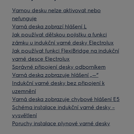
Varnou desku nelze aktivovat nebo
nefunguje
Varná deska zobrazí hlášení L
Jak používat dětskou pojistku a funkci
zámku u indukční varné desky Electrolux
Jak používat funkci FlexiBridge na indukční
varné desce Electrolux
Správné připojení desky odborníkem
Varná deska zobrazuje hlášení „—“
Indukční varné desky bez připojení k
uzemnění
Varná deska zobrazuje chybové hlášení E5
Schéma instalace indukční varné desky –
vysvětlení
Poruchy instalace plynové varné desky