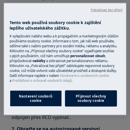
deskou
Pokračovat bez přijetí
integrovanou indukční varnou desku
volně stojící sporák s indukční varnou
Tento web používá soubory cookie k zajištění
deskou
lepšího uživatelského zážitku.
Řešení:
K vylepšování našeho webu a k propagačním a marketingovým účelům
používáme soubory cookie. Informace o tom, jak náš web používáte,
sdílíme také s našimi partnery pro sociální média, reklamu a analytiku.
1. Vypojte spotřebič z napájení alespoň na
Kliknutím na „Přijmout všechny soubory cookie“ vyjadřujete souhlas
30 sekund.
s jejich používáním, což nám umožňuje
personalizovat obsah
,
přizpůsobovat
nabídky
a zobrazovat personalizovanou reklamu.
Znovu jej zapojte a zapněte.
Kliknutím na „Pokračovat bez přijetí“ zablokujete nepovinné soubory
cookie, což může ovlivnit vaše uživatelské prostředí a dostupné služby.
Další informace najdete v našem
Oznámení o souborech cookie
Poznámka:
Chcete-li spotřebič restartovat, je
a
Prohlášení o ochraně osobních údajů
.
nutné jej vypnout ze sítě a počkat 30 sekund,
než jej znovu zapnete.
Nastavení souborů
Přijmout všechny
cookie
soubory cookie
U vestavných spotřebičů z důvodu nemožnosti
odpojení od elektrické sítě musí být spotřebič
odpojen přes RCD vypínač.
2. Obraťte se na autorizované servisní