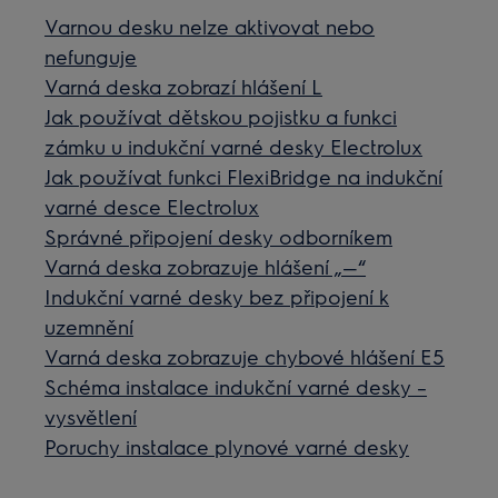
Varnou desku nelze aktivovat nebo
nefunguje
Varná deska zobrazí hlášení L
Jak používat dětskou pojistku a funkci
zámku u indukční varné desky Electrolux
Jak používat funkci FlexiBridge na indukční
varné desce Electrolux
Správné připojení desky odborníkem
Varná deska zobrazuje hlášení „—“
Indukční varné desky bez připojení k
uzemnění
Varná deska zobrazuje chybové hlášení E5
Schéma instalace indukční varné desky –
vysvětlení
Poruchy instalace plynové varné desky