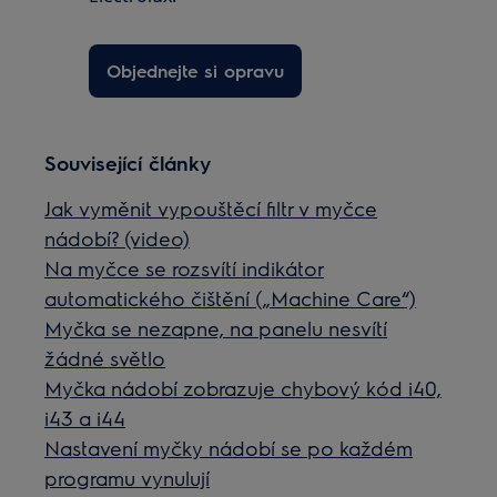
Objednejte si opravu
Související články
Jak vyměnit vypouštěcí filtr v myčce
nádobí? (video)
Na myčce se rozsvítí indikátor
automatického čištění („Machine Care“)
Myčka se nezapne, na panelu nesvítí
žádné světlo
Myčka nádobí zobrazuje chybový kód i40,
i43 a i44
Nastavení myčky nádobí se po každém
programu vynulují