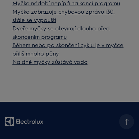
Myčka nádobí nepípá na konci programu
Myčka zobrazuje chybovou zprávu i30,
stále se vypouští
Dveře myčky se otevírají dlouho před
skončením programu
Během nebo po skončení cyklu je v myčce
příliš mnoho pěny
Na dně myčky zůstává voda