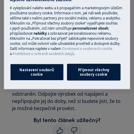
Rozlišení:
K vylepšování našeho webu a k propagačním a marketingovým účelům
používáme soubory cookie. Informace o tom, jak náš web používáte,
1. Obraťte se na autorizované servisní
sdílíme také s našimi partnery pro sociální média, reklamu a analytiku.
středisko.
Kliknutím na „Přijmout všechny soubory cookie“ vyjadřujete souhlas
s jejich používáním, což nám umožňuje
personalizovat obsah
,
Chcete-li vyměnit osvětlení, doručujeme vám si
přizpůsobovat
nabídky
a zobrazovat personalizovanou reklamu.
Kliknutím na „Pokračovat bez přijetí“ zablokujete nepovinné soubory
vyžádat návštěvu servisního technika.
cookie, což může ovlivnit vaše uživatelské prostředí a dostupné služby.
Další informace najdete v našem
Oznámení o souborech cookie
Upozornění:
Výměna vnitřního světla může
a
Prohlášení o ochraně osobních údajů
.
způsobit netěsnosti spotřebiče, pokud ji
neprovedete správně.
Nastavení souborů
Přijmout všechny
cookie
soubory cookie
Upozornění:
Nedoporučujeme používat
výrobek do doby, než je problém zcela
odstraněn. Odpojte výrobek od napájení a
nepřipojujte jej do doby, než si budete jisti, že to
je možné bezpečně provést.
Byl tento článek užitečný?