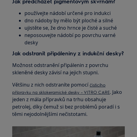
Jak předcházet pigmentovým skvrnám?
používejte nádobí určené pro indukci
dno nádoby by mělo být ploché a silné
ujistěte se, že dno hrnce je čisté a suché
neposouvejte nádobí po povrchu varné
desky
Jak odstranit připáleniny z indukční desky?
Možnost odstranění připálenin z povrchu
skleněné desky závisí na jejich stupni.
Většinu z nich odstraníte pomocí
čisticího
. Jako
přípravku na sklokeramické desky – VITRO CARE
jeden z mála přípravků na trhu obsahuje
petrolej, díky čemuž si bez problémů poradí i s
těmi nejodolnějšími nečistotami.