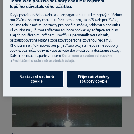
Tento web používá soubory cookie k zajištění
lepšího uživatelského zážitku.
K vylepšování našeho webu a k propagačním a marketingovým účelům
používáme soubory cookie. Informace o tom, jak náš web používáte,
sdílíme také s našimi partnery pro sociální média, reklamu a analytiku.
Kliknutím na „Přijmout všechny soubory cookie“ vyjadřujete souhlas
s jejich používáním, což nám umožňuje
personalizovat obsah
,
přizpůsobovat
nabídky
a zobrazovat personalizovanou reklamu.
Kliknutím na „Pokračovat bez přijetí“ zablokujete nepovinné soubory
cookie, což může ovlivnit vaše uživatelské prostředí a dostupné služby.
Další informace najdete v našem
Oznámení o souborech cookie
a
Prohlášení o ochraně osobních údajů
.
Nastavení souborů
Přijmout všechny
cookie
soubory cookie