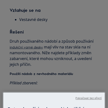
Vztahuje se na
Vestavné desky
Řešení
Druh používaného nádobí a způsob používání
mají vliv na stav skla na ní
indukční varné desky
namontovaného. Níže najdete příklady změn
zabarvení, které mohou vzniknout, a uvedení
jejich příčin.
Použití nádob z nevhodného materiálu
Příklad zbarvení:
Pokračovat bez přijetí