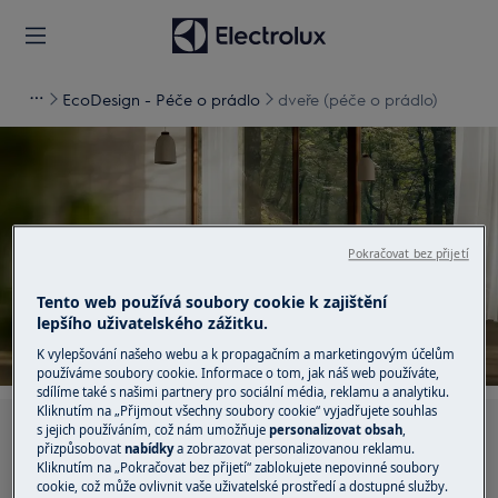
EcoDesign - Péče o prádlo
dveře (péče o prádlo)
Podpora pro dveře (péče
Pokračovat bez přijetí
o prádlo)
Tento web používá soubory cookie k zajištění
lepšího uživatelského zážitku.
K vylepšování našeho webu a k propagačním a marketingovým účelům
používáme soubory cookie. Informace o tom, jak náš web používáte,
sdílíme také s našimi partnery pro sociální média, reklamu a analytiku.
Kliknutím na „Přijmout všechny soubory cookie“ vyjadřujete souhlas
s jejich používáním, což nám umožňuje
personalizovat obsah
,
Hledejte v našich podporných článcích
přizpůsobovat
nabídky
a zobrazovat personalizovanou reklamu.
Kliknutím na „Pokračovat bez přijetí“ zablokujete nepovinné soubory
cookie, což může ovlivnit vaše uživatelské prostředí a dostupné služby.