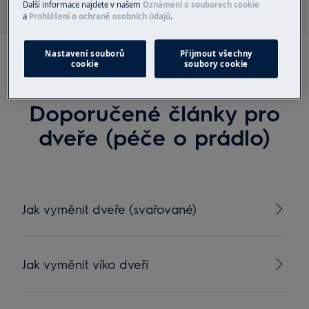
Další informace najdete v našem
Oznámení o souborech cookie
a
Prohlášení o ochraně osobních údajů
.
Nastavení souborů
Přijmout všechny
cookie
soubory cookie
Doporučené články pro
dveře (péče o prádlo)
Jak vyměnit dveře (svařované)
Jak vyměnit víko dveří