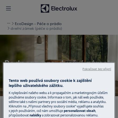
EcoDesign - Péče o prádlo
dveřní zámek (péče o prádlo)
Podpora pro dveřní zámek
(péče o prádlo)
Pokračovat bez přijetí
Tento web používá soubory cookie k zajištění
lepšího uživatelského zážitku.
K vylepšování našeho webu a k propagačním a marketingovým účelům
používáme soubory cookie. Informace o tom, jak náš web používáte,
sdílíme také s našimi partnery pro sociální média, reklamu a analytiku.
Kliknutím na „Přijmout všechny soubory cookie“ vyjadřujete souhlas
Hledejte v našich podporných článcích
s jejich používáním, což nám umožňuje
personalizovat obsah
,
přizpůsobovat
nabídky
a zobrazovat personalizovanou reklamu.