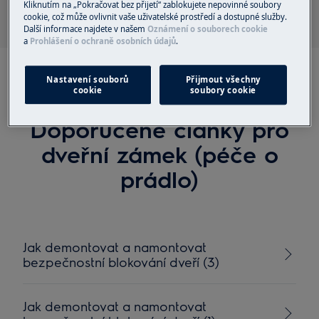
Kliknutím na „Pokračovat bez přijetí“ zablokujete nepovinné soubory
cookie, což může ovlivnit vaše uživatelské prostředí a dostupné služby.
Další informace najdete v našem
Oznámení o souborech cookie
a
Prohlášení o ochraně osobních údajů
.
Nastavení souborů
Přijmout všechny
cookie
soubory cookie
Doporučené články pro
dveřní zámek (péče o
prádlo)
Jak demontovat a namontovat
bezpečnostní blokování dveří (3)
Jak demontovat a namontovat