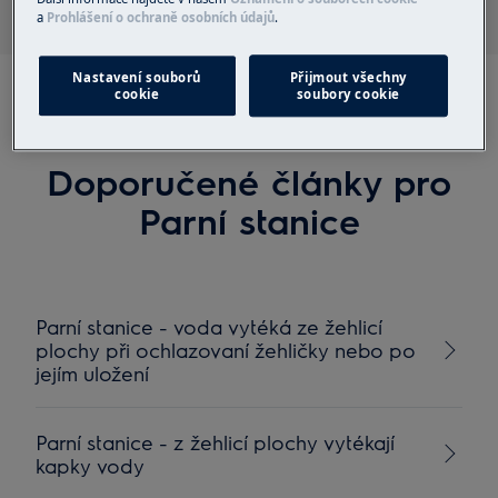
a
Prohlášení o ochraně osobních údajů
.
Nastavení souborů
Přijmout všechny
cookie
soubory cookie
Doporučené články pro
Parní stanice
Parní stanice - voda vytéká ze žehlicí
plochy při ochlazovaní žehličky nebo po
jejím uložení
Parní stanice - z žehlicí plochy vytékají
kapky vody