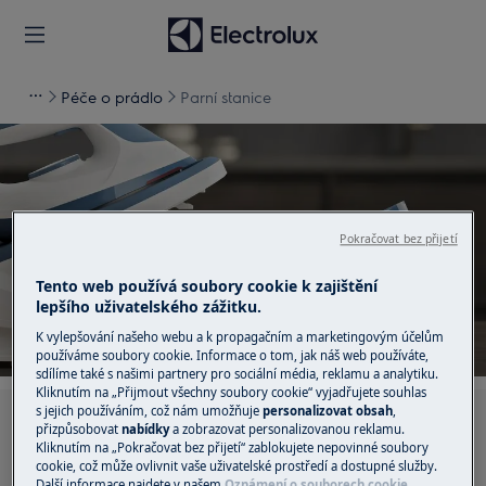
Péče o prádlo
Parní stanice
Pokračovat bez přijetí
Podpora pro Parní stanice
Tento web používá soubory cookie k zajištění
lepšího uživatelského zážitku.
K vylepšování našeho webu a k propagačním a marketingovým účelům
používáme soubory cookie. Informace o tom, jak náš web používáte,
sdílíme také s našimi partnery pro sociální média, reklamu a analytiku.
Kliknutím na „Přijmout všechny soubory cookie“ vyjadřujete souhlas
s jejich používáním, což nám umožňuje
personalizovat obsah
,
Hledejte v našich podporných článcích
přizpůsobovat
nabídky
a zobrazovat personalizovanou reklamu.
Kliknutím na „Pokračovat bez přijetí“ zablokujete nepovinné soubory
cookie, což může ovlivnit vaše uživatelské prostředí a dostupné služby.
Další informace najdete v našem
Oznámení o souborech cookie