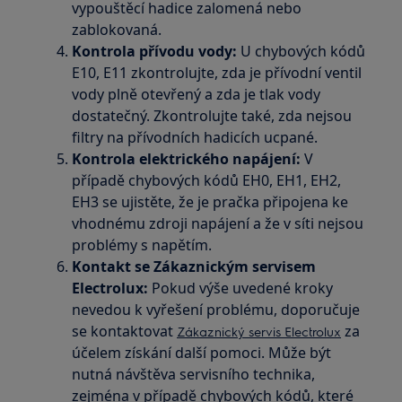
vypouštěcí hadice zalomená nebo
zablokovaná.
Kontrola přívodu vody:
U chybových kódů
E10, E11 zkontrolujte, zda je přívodní ventil
vody plně otevřený a zda je tlak vody
dostatečný. Zkontrolujte také, zda nejsou
filtry na přívodních hadicích ucpané.
Kontrola elektrického napájení:
V
případě chybových kódů EH0, EH1, EH2,
EH3 se ujistěte, že je pračka připojena ke
vhodnému zdroji napájení a že v síti nejsou
problémy s napětím.
Kontakt se Zákaznickým servisem
Electrolux:
Pokud výše uvedené kroky
nevedou k vyřešení problému, doporučuje
se kontaktovat
za
Zákaznický servis Electrolux
účelem získání další pomoci. Může být
nutná návštěva servisního technika,
zejména v případě chybových kódů, které