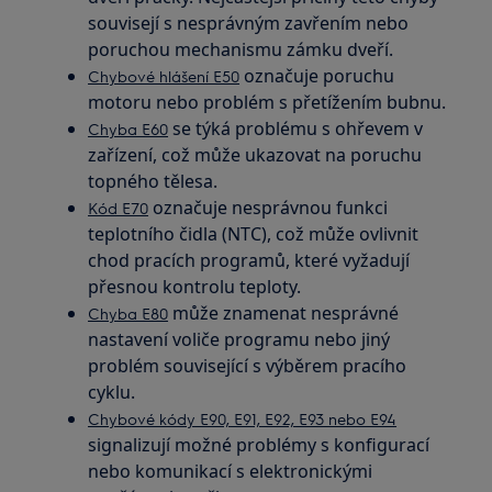
souvisejí s nesprávným zavřením nebo
poruchou mechanismu zámku dveří.
označuje poruchu
Chybové hlášení E50
motoru nebo problém s přetížením bubnu.
se týká problému s ohřevem v
Chyba E60
zařízení, což může ukazovat na poruchu
topného tělesa.
označuje nesprávnou funkci
Kód E70
teplotního čidla (NTC), což může ovlivnit
chod pracích programů, které vyžadují
přesnou kontrolu teploty.
může znamenat nesprávné
Chyba E80
nastavení voliče programu nebo jiný
problém související s výběrem pracího
cyklu.
Chybové kódy E90, E91, E92, E93 nebo E94
signalizují možné problémy s konfigurací
nebo komunikací s elektronickými