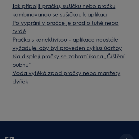
Jak připojit pračku, sušičku nebo pračku
kombinovanou se sušičkou k aplikaci
Po vyprání v pračce je prádlo tuhé nebo
tvrdé
Pračka s konektivitou - aplikace neustále
vyžaduje, aby byl proveden cyklus údržby
Na displeji pračky se zobrazí ikona „Čištění
bubnu“
Voda vytéká zpod pračky nebo manžety
dvířek