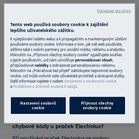
Proč se vyplatí znát chybové kódy praček
Electrolux?
Pokračovat bez přijetí
Znalost chybových hlášení umožňuje:
Tento web používá soubory cookie k zajištění
lepšího uživatelského zážitku.
rychlou diagnostiku problému bez
K vylepšování našeho webu a k propagačním a marketingovým účelům
nutnosti volat servis,
používáme soubory cookie. Informace o tom, jak náš web používáte,
sdílíme také s našimi partnery pro sociální média, reklamu a analytiku.
omezení nákladů na opravy,
Kliknutím na „Přijmout všechny soubory cookie“ vyjadřujete souhlas
zlepšení účinnosti praní,
s jejich používáním, což nám umožňuje
personalizovat obsah
,
zvýšení bezpečnosti používání zařízení,
přizpůsobovat
nabídky
a zobrazovat personalizovanou reklamu.
Kliknutím na „Pokračovat bez přijetí“ zablokujete nepovinné soubory
prodloužení životnosti pračky.
cookie, což může ovlivnit vaše uživatelské prostředí a dostupné služby.
Další informace najdete v našem
Oznámení o souborech cookie
Vždy se vyplatí mít po ruce
návod k obsluze
a
Prohlášení o ochraně osobních údajů
.
konkrétního modelu pračky Electrolux
,
protože význam kódů se může lišit v závislosti
Nastavení souborů
Přijmout všechny
na verzi spotřebiče.
cookie
soubory cookie
Co znamenají nejčastěji zobrazované
chybové kódy u praček Electrolux?
Při používání praček Electrolux se mohou