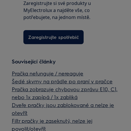
Zaregistrujte si své produkty u
MyElectrolux a najděte vše, co
potřebujete, na jednom místě.
Zaregistrujte spotřebič
Související články
Pračka nefunguje / nereaguje
Šedé skvrny na prádle po praní v pračce
Pračka zobrazuje chybovou zprávu E10, C1,
nebo 1x zapípá / 1x zabliká
Dveře pračky jsou zablokované a nelze je
otevřít
Filtr pračky je zaseknutý, nelze jej
povolit/otevřít