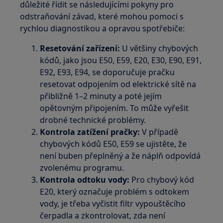
důležité řídit se následujícími pokyny pro
odstraňování závad, které mohou pomoci s
rychlou diagnostikou a opravou spotřebiče:
Resetování zařízení:
U většiny chybových
kódů, jako jsou E50, E59, E20, E30, E90, E91,
E92, E93, E94, se doporučuje pračku
resetovat odpojením od elektrické sítě na
přibližně 1–2 minuty a poté jejím
opětovným připojením. To může vyřešit
drobné technické problémy.
Kontrola zatížení pračky:
V případě
chybových kódů E50, E59 se ujistěte, že
není buben přeplněný a že náplň odpovídá
zvolenému programu.
Kontrola odtoku vody:
Pro chybový kód
E20, který označuje problém s odtokem
vody, je třeba vyčistit filtr vypouštěcího
čerpadla a zkontrolovat, zda není