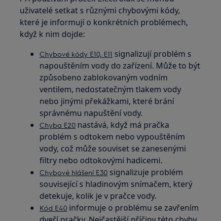
uživatelé setkat s různými chybovými kódy,
které je informují o konkrétních problémech,
když k nim dojde:
signalizují problém s
Chybové kódy E10, E11
napouštěním vody do zařízení. Může to být
způsobeno zablokovaným vodním
ventilem, nedostatečným tlakem vody
nebo jinými překážkami, které brání
správnému napuštění vody.
nastává, když má pračka
Chyba E20
problém s odtokem nebo vypouštěním
vody, což může souviset se zanesenými
filtry nebo odtokovými hadicemi.
signalizuje problém
Chybové hlášení E30
související s hladinovým snímačem, který
detekuje, kolik je v pračce vody.
informuje o problému se zavřením
Kód E40
dveří pračky. Nejčastější příčiny této chyby