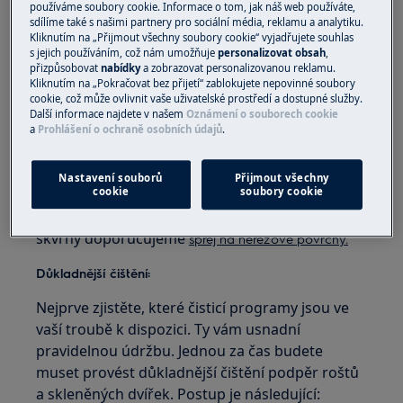
používáme soubory cookie. Informace o tom, jak náš web používáte,
stěny a vnitřní skleněná dvířka měkkým
sdílíme také s našimi partnery pro sociální média, reklamu a analytiku.
hadříkem.
Kliknutím na „Přijmout všechny soubory cookie“ vyjadřujete souhlas
Přední část trouby:
Přední stranu trouby
s jejich používáním, což nám umožňuje
personalizovat obsah
,
přizpůsobovat
nabídky
a zobrazovat personalizovanou reklamu.
čistěte měkkým hadříkem, teplou vodou a
Kliknutím na „Pokračovat bez přijetí“ zablokujete nepovinné soubory
jemným čisticím prostředkem.
cookie, což může ovlivnit vaše uživatelské prostředí a dostupné služby.
Další informace najdete v našem
Oznámení o souborech cookie
Kovové povrchy:
K čištění kovových
a
Prohlášení o ochraně osobních údajů
.
povrchů použijte čisticí roztok.
Skvrny:
Skvrny vyčistěte jemným čisticím
Nastavení souborů
Přijmout všechny
prostředkem.
cookie
soubory cookie
Na přední stranu trouby, kovové povrchy a
skvrny doporučujeme
sprej na nerezové povrchy.
Důkladnější čištění:
Nejprve zjistěte, které čisticí programy jsou ve
vaší troubě k dispozici. Ty vám usnadní
pravidelnou údržbu. Jednou za čas budete
muset provést důkladnější čištění podpěr roštů
a skleněných dvířek. Postup je následující: