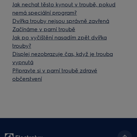
Jak nechat těsto kynout v troubě, pokud
nemá speciální program?
Dvířka trouby nejsou správně zavřená
Začínáme v parní troubě
Jak po vyčištění nasadím zpět dvířka
trouby?
Displej nezobrazuje čas, když je trouba
vypnutá
Připravte si v parní troubě zdravé
občerstvení