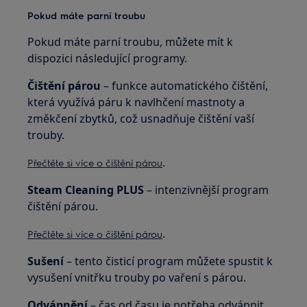
Pokud máte parní troubu
Pokud máte parní troubu, můžete mít k
dispozici následující programy.
Čištění párou
– funkce automatického čištění,
která využívá páru k navlhčení mastnoty a
změkčení zbytků, což usnadňuje čištění vaší
trouby.
.
Přečtěte si více o čištění párou
Steam Cleaning PLUS
– intenzivnější program
čištění párou.
.
Přečtěte si více o čištění párou
Sušení
– tento čisticí program můžete spustit k
vysušení vnitřku trouby po vaření s párou.
Odvápnění
– čas od času je potřeba odvápnit