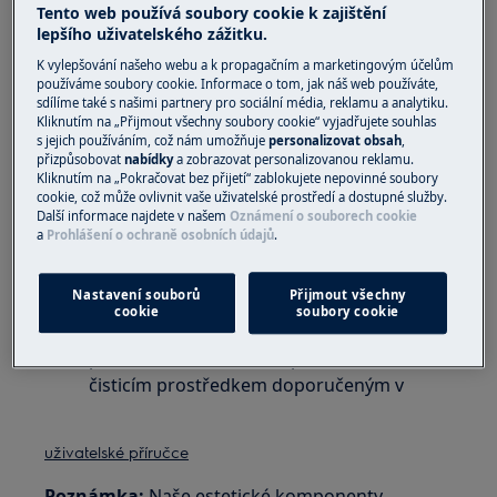
Několikrát otřete vnější povrch přístroje
Tento web používá soubory cookie k zajištění
lepšího uživatelského zážitku.
pomocí utěrky SOFT SINGLE-USE
namočené v
ethanolovém roztoku
(70%).
K vylepšování našeho webu a k propagačním a marketingovým účelům
používáme soubory cookie. Informace o tom, jak náš web používáte,
Vyhněte se dezinfekčním prostředkům na
sdílíme také s našimi partnery pro sociální média, reklamu a analytiku.
bázi chloru. Používejte pouze v dobře
Kliknutím na „Přijmout všechny soubory cookie“ vyjadřujete souhlas
s jejich používáním, což nám umožňuje
personalizovat obsah
,
větraných místnostech.
přizpůsobovat
nabídky
a zobrazovat personalizovanou reklamu.
Jako alternativu k jednorázovým utěrkám:
Kliknutím na „Pokračovat bez přijetí“ zablokujete nepovinné soubory
použijte 2 různé měkké ručníky a poté je
cookie, což může ovlivnit vaše uživatelské prostředí a dostupné služby.
Další informace najdete v našem
Oznámení o souborech cookie
vyperte v pračce s pracím prostředkem při
a
Prohlášení o ochraně osobních údajů
.
bavlněném cyklu 90 °C.
Účinnost čištění je ovlivněna přítomností
Nastavení souborů
Přijmout všechny
organických látek. Pokud je povrch
cookie
soubory cookie
znečištěný, doporučujeme jej před
použitím dezinfekčního prostředku očistit
čisticím prostředkem doporučeným v
uživatelské příručce
Poznámka:
Naše estetické komponenty