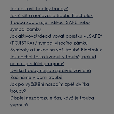
Jak nastavit hodiny trouby?
Jak čistit a pečovat o troubu Electrolux
Trouba zobrazuje indikaci SAFE nebo
symbol zámku
Jak aktivovat/deaktivovat pojistku – „SAFE“
(POJISTKA) / symbol visacího zámku
Symboly a funkce na vaší troubě Electrolux
Jak nechat těsto kynout v troubě, pokud
nemá speciální program?
Dvířka trouby nejsou správně zavřená
Začínáme v parní troubě
Jak po vyčištění nasadím zpět dvířka
trouby?
Displej nezobrazuje čas, když je trouba
vypnutá