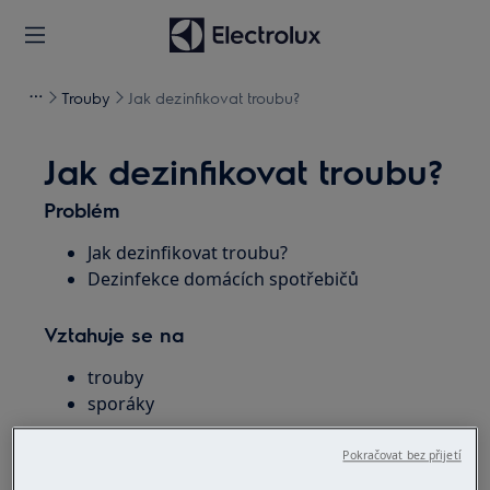
Trouby
Jak dezinfikovat troubu?
Jak dezinfikovat troubu?
Problém
Jak dezinfikovat troubu?
Dezinfekce domácích spotřebičů
Vztahuje se na
trouby
sporáky
Řešení
Pokračovat bez přijetí