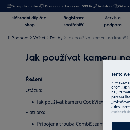
Nákup bez obav
Doručení zdarma od 500 Kč
Instalace
Odvoz 
Náhradní díly & e-
Registrace
Servis a
shop
spotřebičů
podpora
Podpora
Vaření
Trouby
Jak používat kameru na troubě?
Jak používat kameru na
Tento web
Řešení
K vylepšov
o tom, jak n
Otázka:
na „Přijmou
personaliz
Jak používat kameru CookView®?
„Pokračovat 
a dostupné 
Platí pro:
osobních ú
Připojená trouba CombiSteam Pro Smart