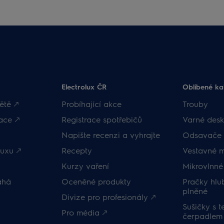
Electrolux ČR
Oblíbené ka
ětě 🡕
Probíhající akce
Trouby
ace 🡕
Registrace spotřebičů
Varné desk
Napište recenzi a vyhrajte
Odsavače 
uxu 🡕
Recepty
Vestavné 
Kurzy vaření
Mikrovlnné
áhá
Oceněné produkty
Pračky hl
plněné
Divize pro profesionály 🡕
Sušičky s 
Pro média 🡕
čerpadlem