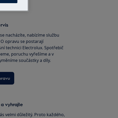
rvis
é se nacházíte, nabízíme službu
. O opravu se postarají
sní technici Electrolux. Spotřebič
jeme, poruchu vyřešíme a v
yměníme součástky a díly.
pravu
 a vyhrajte
ás velmi důležitý. Proto každého,