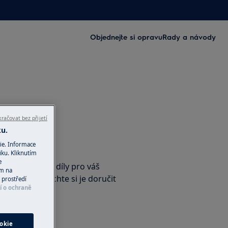
Objednejte si opravu
Rady a návody
račovat bez přijetí
ku.
příslušenství
ie. Informace
iku. Kliknutím
e
nální náhradní díly pro váš
ím na
e-shopu a nechte si je doručit
 prostředí
í o ochraně
ho obchodu
okie