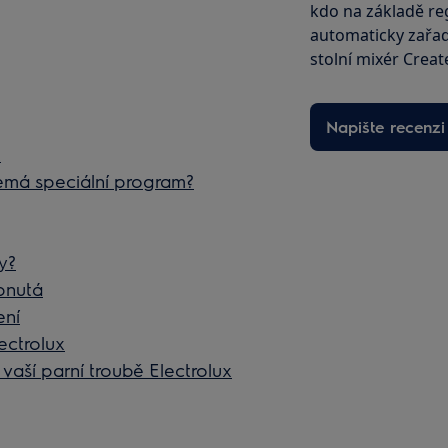
kdo na základě reg
automaticky zařad
stolní mixér Creat
Napište recenzi
x
nemá speciální program?
y?
ypnutá
ení
ectrolux
vaší parní troubě Electrolux