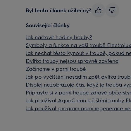
Byl tento článek užitečný?
Související články
Jak nastavit hodiny trouby?
Symboly a funkce na vaší troubě Electrolu
Jak nechat těsto kynout v troubě, pokud 
Dvířka trouby nejsou správně zavřená
Začínáme v parní troubě
Jak po vyčištění nasadím zpět dvířka troub
Displej nezobrazuje čas, když je trouba v
Připravte si v parní troubě zdravé občerstv
Jak používat AquaClean k čištění trouby El
Jak používat program parní regenerace ve 