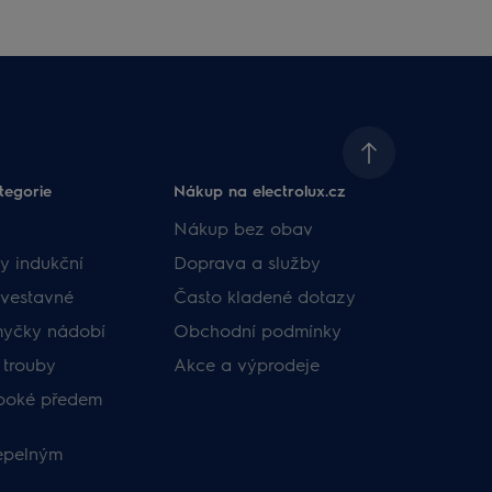
tegorie
Nákup na electrolux.cz
Nákup bez obav
y indukční
Doprava a služby
vestavné
Často kladené dotazy
myčky nádobí
Obchodní podmínky
 trouby
Akce a výprodeje
uboké předem
tepelným