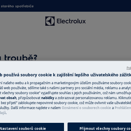
starého spotřebiče
 troubě?
Pok
 používá soubory cookie k zajištění lepšího uživatelského zážit
Náhradní díly a 
ání našeho webu a k propagačním a marketingovým účelům používáme soubory cook
áš web používáte, sdílíme také s našimi partnery pro sociální média, reklamu a analyt
t všechny soubory cookie“ vyjadřujete souhlas s jejich používáním, což nám umožňuj
Vyhledejte si origi
ovat obsah
, přizpůsobovat
nabídky
a zobrazovat personalizovanou reklamu. Kliknut
spotřebič v našem 
bez přijetí“ zablokujete nepovinné soubory cookie, což může ovlivnit vaše uživatelské
služby. Další informace najdete v našem
Oznámení o souborech cookie
a
Prohlášen
přímo domů.
dajů
.
Do internetové
Nastavení souborů cookie
Přijmout všechny soubory co