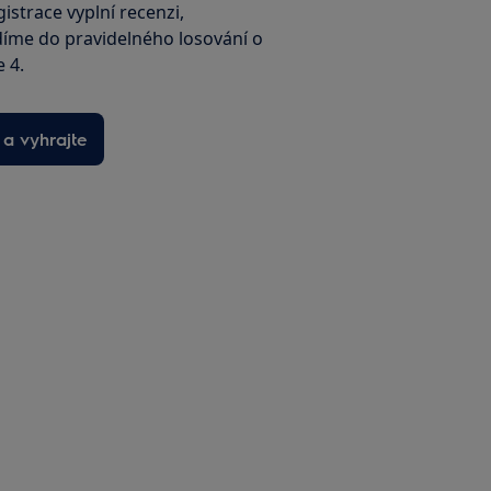
istrace vyplní recenzi,
íme do pravidelného losování o
e 4.
 a vyhrajte