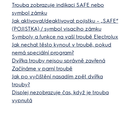
Trouba zobrazuje indikaci SAFE nebo
symbol zámku
Jak aktivovat/deaktivovat pojistku – „SAFE“
(POJISTKA) / symbol visacího zámku
Symboly a funkce na vaší troubě Electrolux
Jak nechat těsto kynout v troubě, pokud
nemá speciální program?
Dvířka trouby nejsou správně zavřená
Začínáme v parní troubě
Jak po vyčištění nasadím zpět dvířka
trouby?
Displej nezobrazuje čas, když je trouba
vypnutá