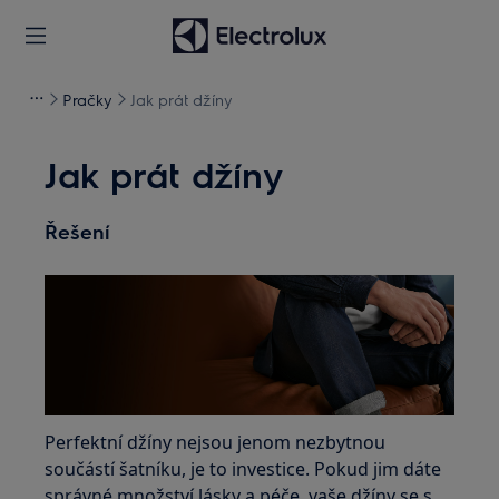
Pračky
Jak prát džíny
Jak prát džíny
Řešení
Perfektní džíny nejsou jenom nezbytnou
součástí šatníku, je to investice. Pokud jim dáte
správné množství lásky a péče, vaše džíny se s