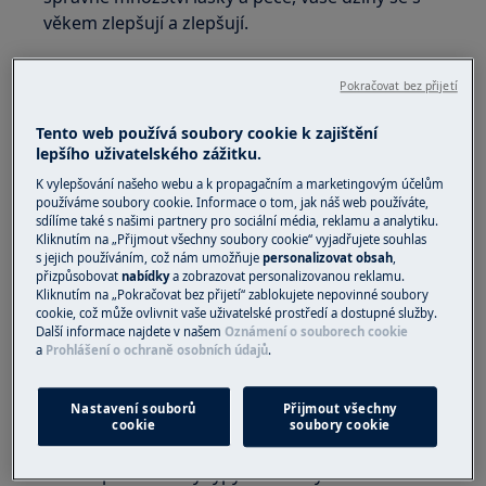
věkem zlepšují a zlepšují.
Pokračovat bez přijetí
Tento web používá soubory cookie k zajištění
lepšího uživatelského zážitku.
K vylepšování našeho webu a k propagačním a marketingovým účelům
používáme soubory cookie. Informace o tom, jak náš web používáte,
sdílíme také s našimi partnery pro sociální média, reklamu a analytiku.
Kliknutím na „Přijmout všechny soubory cookie“ vyjadřujete souhlas
s jejich používáním, což nám umožňuje
personalizovat obsah
,
přizpůsobovat
nabídky
a zobrazovat personalizovanou reklamu.
Kliknutím na „Pokračovat bez přijetí“ zablokujete nepovinné soubory
cookie, což může ovlivnit vaše uživatelské prostředí a dostupné služby.
1. Jak prát džíny bez vyblednutí
Další informace najdete v našem
Oznámení o souborech cookie
a
Prohlášení o ochraně osobních údajů
.
Nezapomeňte oddělit džíny od bílého nebo
jiného světlého oblečení, protože by mohly
Nastavení souborů
Přijmout všechny
pouštět barvu. Pokud je to možné, používejte
cookie
soubory cookie
náš program džíny/denim na pračkách, který je
ideální pro všechny typy džínoviny.