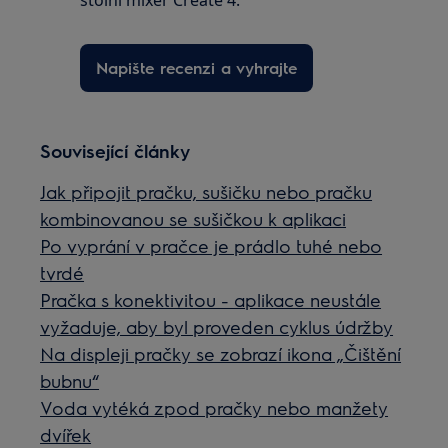
Napište recenzi a vyhrajte
Související články
Jak připojit pračku, sušičku nebo pračku
kombinovanou se sušičkou k aplikaci
Po vyprání v pračce je prádlo tuhé nebo
tvrdé
Pračka s konektivitou - aplikace neustále
vyžaduje, aby byl proveden cyklus údržby
Na displeji pračky se zobrazí ikona „Čištění
bubnu“
Voda vytéká zpod pračky nebo manžety
dvířek