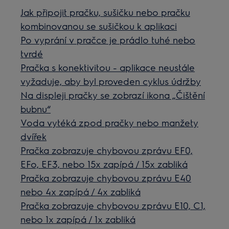
Jak připojit pračku, sušičku nebo pračku
kombinovanou se sušičkou k aplikaci
Po vyprání v pračce je prádlo tuhé nebo
tvrdé
Pračka s konektivitou - aplikace neustále
vyžaduje, aby byl proveden cyklus údržby
Na displeji pračky se zobrazí ikona „Čištění
bubnu“
Voda vytéká zpod pračky nebo manžety
dvířek
Pračka zobrazuje chybovou zprávu EF0,
EFo, EF3, nebo 15x zapípá / 15x zabliká
Pračka zobrazuje chybovou zprávu E40
nebo 4x zapípá / 4x zabliká
Pračka zobrazuje chybovou zprávu E10, C1,
nebo 1x zapípá / 1x zabliká