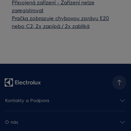
Připojená zařízení - Zařízení nelze
zaregistrovat
Pračka zobrazuje chybovou zprávu E20
nebo C2, 2x zapípá / 2x zabliká
Kontakty a Podpora
O nás