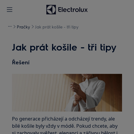
Pračky
Jak prát košile - tři tipy
Jak prát košile - tři tipy
Řešení
Po generace přicházejí a odcházejí trendy, ale
bílé košile byly vždy v módě. Pokud chcete, aby
si zachovaly svěžest, eleganci a zářivou bělost i