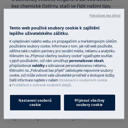
bez chemické čistírny, stačí se řídit našimi tipy.
Pokračovat bez přijetí
Tento web používá soubory cookie k zajištění
lepšího uživatelského zážitku.
K vylepšování našeho webu a k propagačním a marketingovým účelům
používáme soubory cookie. Informace o tom, jak náš web používáte,
sdílíme také s našimi partnery pro sociální média, reklamu a analytiku.
Kliknutím na „Přijmout všechny soubory cookie“ vyjadřujete souhlas
s jejich používáním, což nám umožňuje
personalizovat obsah
,
přizpůsobovat
nabídky
a zobrazovat personalizovanou reklamu.
Kliknutím na „Pokračovat bez přijetí“ zablokujete nepovinné soubory
cookie, což může ovlivnit vaše uživatelské prostředí a dostupné služby.
Další informace najdete v našem
Oznámení o souborech cookie
1. Zkontrolujte štítek
a
Prohlášení o ochraně osobních údajů
.
Před praním košili zcela rozepněte včetně
Nastavení souborů
Přijmout všechny
manžet a límců. Nezapomeňte si prohlédnout
cookie
soubory cookie
doporučení na štítku, abyste měli představu o
optimální teplotě a základní péči.