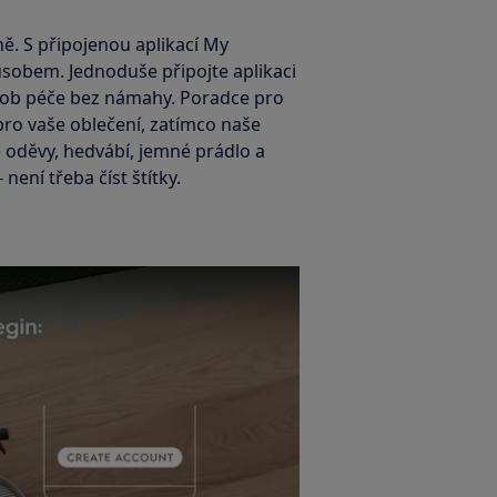
. S připojenou aplikací My
ůsobem. Jednoduše připojte aplikaci
způsob péče bez námahy. Poradce pro
pro vaše oblečení, zatímco naše
é oděvy, hedvábí, jemné prádlo a
není třeba číst štítky.