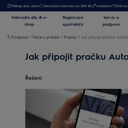
Nákup bez obav
Doručení zdarma od 500 Kč
Instalace
Odvoz 
Náhradní díly & e-
Registrace
Servis a
shop
spotřebičů
podpora
Podpora
Péče o prádlo
Pračky
Jak připojit pračku Auto
Jak připojit pračku Au
Řešení