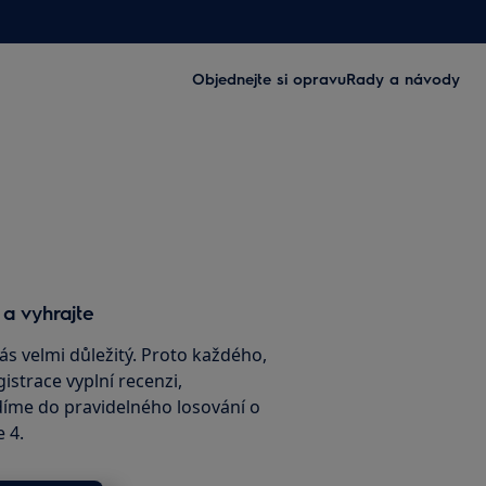
Objednejte si opravu
Rady a návody
 a vyhrajte
ás velmi důležitý. Proto každého,
istrace vyplní recenzi,
íme do pravidelného losování o
e 4.