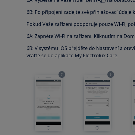
6A: Vyberte na Vašem zařízení (AJ_) na obrazovc
6B: Po připojení zadejte své přihlašovací údaje k
Pokud Vaše zařízení podporuje pouze WI-Fi, pok
6A: Zapněte Wi-Fi na zařízení. Kliknutím na Domů
6B: V systému iOS přejděte do Nastavení a otevřet
vraťte se do aplikace My Electrolux Care.