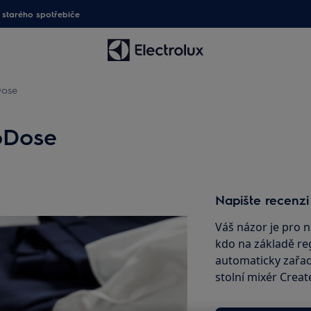
starého spotřebiče
Dose
toDose
Napište recenzi
Váš názor je pro n
kdo na základě reg
automaticky zařad
stolní mixér Creat