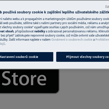
Napište recenzi
Pok
 používá soubory cookie k zajištění lepšího uživatelského zážit
ání našeho webu a k propagačním a marketingovým účelům používáme soubory cook
áš web používáte, sdílíme také s našimi partnery pro sociální média, reklamu a analyt
re pro používání připojení
t všechny soubory cookie“ vyjadřujete souhlas s jejich používáním, což nám umožňuj
ovat obsah
, přizpůsobovat
nabídky
a zobrazovat personalizovanou reklamu. Kliknut
bez přijetí“ zablokujete nepovinné soubory cookie, což může ovlivnit vaše uživatelské
služby. Další informace najdete v našem
Oznámení o souborech cookie
a
Prohlášen
dajů
.
Nastavení souborů cookie
Přijmout všechny soubory co