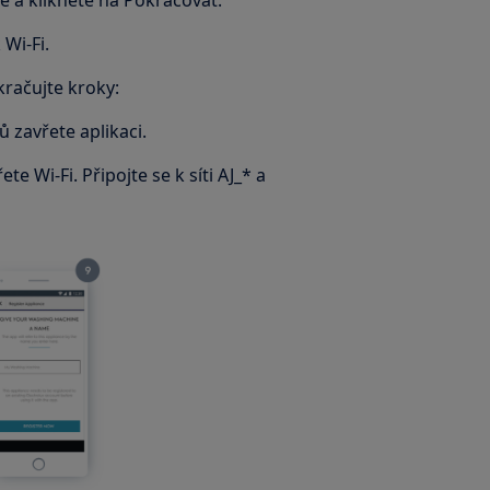
e a klikněte na Pokračovat.
 Wi-Fi.
račujte kroky:
 zavřete aplikaci.
e Wi-Fi. Připojte se k síti AJ_* a