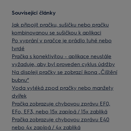
Související články
Jak připojit pračku, sušičku nebo pračku
kombinovanou se sušičkou k aplikaci
Po vyprání v pračce je prádlo tuhé nebo
tvrdé
Pračka s konektivitou - aplikace neustále
vyžaduje, aby byl proveden cyklus údržby
Na displeji pračky se zobrazí ikona „Čištění
bubnu“
Voda vytéká zpod pračky nebo manžety
dvířek
Pračka zobrazuje chybovou zprávu EF0,
EFo, EF3, nebo 15x zapípá / 15x zabliká
Pračka zobrazuje chybovou zprávu E40
nebo 4x zapípá / 4x zabliká