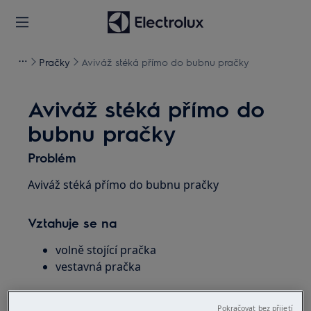
Pračky
Aviváž stéká přímo do bubnu pračky
Aviváž stéká přímo do
bubnu pračky
Problém
Aviváž stéká přímo do bubnu pračky
Vztahuje se na
volně stojící pračka
vestavná pračka
Řešení
Pokračovat bez přijetí