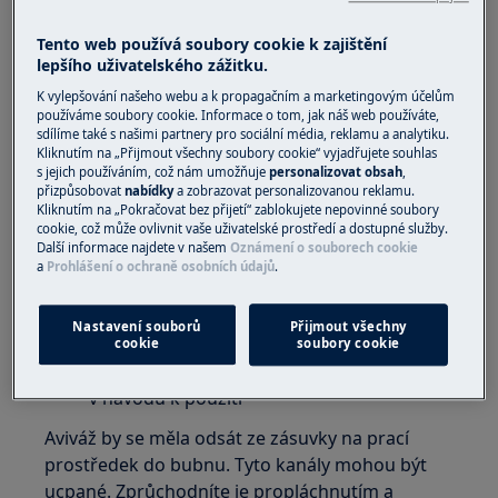
Příčina
Tento web používá soubory cookie k zajištění
lepšího uživatelského zážitku.
Do přihrádky jste přidali příliš mnoho
K vylepšování našeho webu a k propagačním a marketingovým účelům
aviváže.
používáme soubory cookie. Informace o tom, jak náš web používáte,
Zásuvku na prací prostředek jste zatlačili
sdílíme také s našimi partnery pro sociální média, reklamu a analytiku.
příliš razantně
Kliknutím na „Přijmout všechny soubory cookie“ vyjadřujete souhlas
s jejich používáním, což nám umožňuje
personalizovat obsah
,
Nečistoty / zbytky v zásuvce dávkovače
přizpůsobovat
nabídky
a zobrazovat personalizovanou reklamu.
Kliknutím na „Pokračovat bez přijetí“ zablokujete nepovinné soubory
Řešení
cookie, což může ovlivnit vaše uživatelské prostředí a dostupné služby.
Další informace najdete v našem
Oznámení o souborech cookie
Řiďte se pokyny ve vašem návodu k použití,
a
Prohlášení o ochraně osobních údajů
.
abyste zabránili přeplňování přihrádky
Zásuvku na prací prostředek na začátku
Nastavení souborů
Přijmout všechny
každého pracího programu jemně zavřete
cookie
soubory cookie
Vyčistěte zásuvku dávkovače podle pokynů
v návodu k použití
Aviváž by se měla odsát ze zásuvky na prací
prostředek do bubnu. Tyto kanály mohou být
ucpané. Zprůchodníte je propláchnutím a