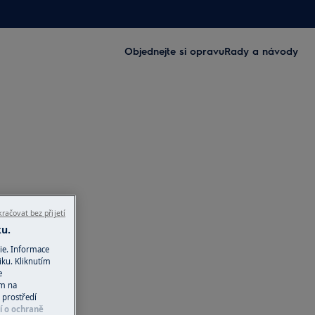
Objednejte si opravu
Rady a návody
račovat bez přijetí
ku.
ie. Informace
iku. Kliknutím
e
ím na
 prostředí
í o ochraně