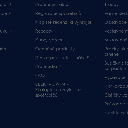
ětě 🡕
Probíhající akce
Trouby
ace 🡕
Registrace spotřebičů
Varné desk
Napište recenzi a vyhrajte
Odsavače 
uxu 🡕
Recepty
Vestavné 
Kurzy vaření
Mikrovlnné
áhá
Oceněné produkty
Pračky hl
plněné
Divize pro profesionály 🡕
Sušičky s 
Pro média 🡕
čerpadlem
FAQ
Vysavače
ELEKTROWIN -
Horkovzduš
Ekologická recyklace
spotřebičů
Čističky v
Průvodce 
Nechte se 