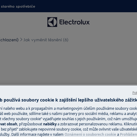
starého spotřebiče
(chlazení)
Jak vyměnit těsnění (6)
Pok
te zástrčku ze
zásuvky.
 používá soubory cookie k zajištění lepšího uživatelského zážit
žkých spotřebičů je nutné jej
ání našeho webu a k propagačním a marketingovým účelům používáme soubory cook
áš web používáte, sdílíme také s našimi partnery pro sociální média, reklamu a analyt
t všechny soubory cookie“ vyjadřujete souhlas s jejich používáním, což nám umožňuj
ovat obsah
, přizpůsobovat
nabídky
a zobrazovat personalizovanou reklamu. Kliknut
v.
bez přijetí“ zablokujete nepovinné soubory cookie, což může ovlivnit vaše uživatelské
služby. Další informace najdete v našem
Oznámení o souborech cookie
a
Prohlášen