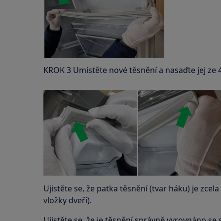
KROK 3 Umístěte nové těsnění a nasaďte jej ze 
Ujistěte se, že patka těsnění (tvar háku) je zcel
vložky dveří).
Ujistěte se, že je těsnění správně vyrovnáno se