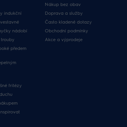
Nákup bez obav
y indukční
Doprava a služby
vestavné
Často kladené dotazy
myčky nádobí
Obchodní podmínky
 trouby
Akce a výprodeje
uboké předem
tepelným
né fritézy
zduchu
nákupem
inspirovat