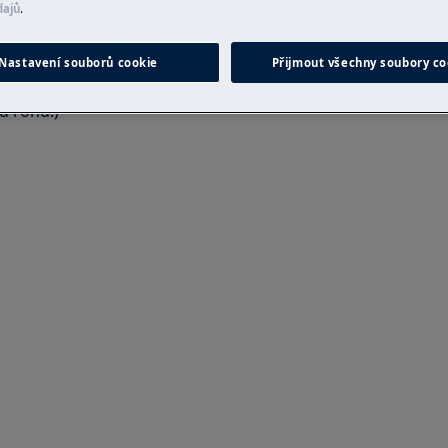
 neodborná oprava může mít
dajů
.
právně
Nastavení souborů cookie
Přijmout všechny soubory co
d rohu.)