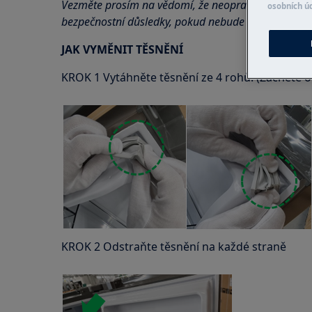
Vezměte prosím na vědomí, že neopravitelná nebo
osobních ú
bezpečnostní důsledky, pokud nebude provedena s
JAK VYMĚNIT TĚSNĚNÍ
KROK 1 Vytáhněte těsnění ze 4 rohů. (Začněte o
KROK 2 Odstraňte těsnění na každé straně