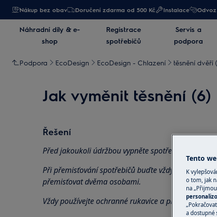
Nákup bez obav
Doručení zdarma od 500 Kč
Instalace
Odvoz 
Náhradní díly & e-
Registrace
Servis a
shop
spotřebičů
podpora
Podpora
EcoDesign
EcoDesign - Chlazení
těsnění dvěří 
Jak vyměnit těsnění (6)
Řešení
Před jakoukoli údržbou vypněte spotřebič a vytáhně
Tento web
Při přemisťování spotřebičů buďte vždy opatrní, u tě
K vylepšov
o tom, jak n
přemisťovat dvěma osobami.
na „Přijmou
personaliz
Vždy používejte ochranné rukavice a přiloženou obu
„Pokračovat 
a dostupné 