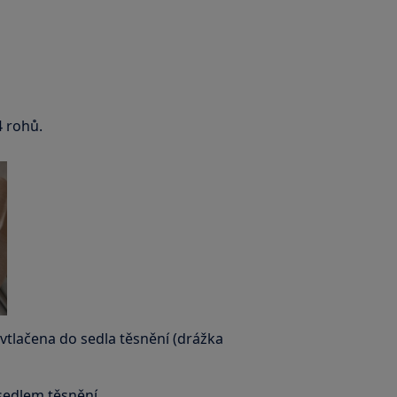
4 rohů.
a vtlačena do sedla těsnění (drážka
 sedlem těsnění.