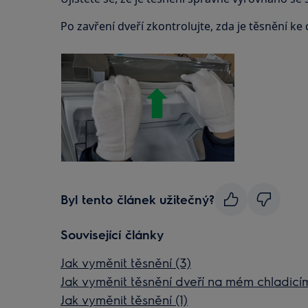
Po zavření dveří zkontrolujte, zda je těsnění k
Byl tento článek užitečný?
Související články
Jak vyměnit těsnění (3)
Jak vyměnit těsnění dveří na mém chladicím
Jak vyměnit těsnění (1)