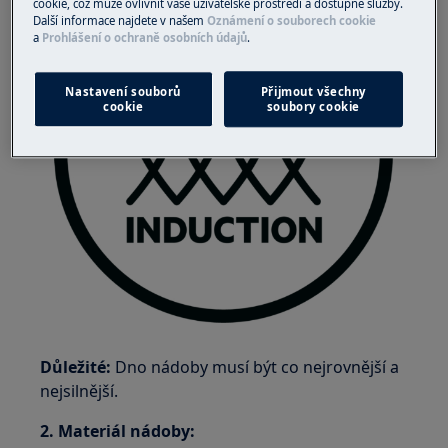
cookie, což může ovlivnit vaše uživatelské prostředí a dostupné služby.
Další informace najdete v našem
Oznámení o souborech cookie
a
Prohlášení o ochraně osobních údajů
.
Nastavení souborů
Přijmout všechny
cookie
soubory cookie
Důležité:
Dno nádoby musí být co nejrovnější a
nejsilnější.
2. Materiál nádoby: