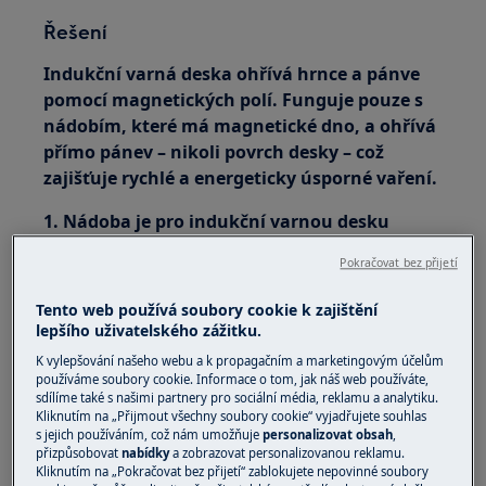
Řešení
Indukční varná deska ohřívá hrnce a pánve
pomocí magnetických polí. Funguje pouze s
nádobím, které má magnetické dno, a ohřívá
přímo pánev – nikoli povrch desky – což
zajišťuje rychlé a energeticky úsporné vaření.
1. Nádoba je pro indukční varnou desku
vhodná, jestliže:
Pokračovat bez přijetí
se malé množství vody na indukční varné
Tento web používá soubory cookie k zajištění
zóně nastavené na nejvyšší teplotu velmi
lepšího uživatelského zážitku.
rychle ohřeje.
K vylepšování našeho webu a k propagačním a marketingovým účelům
se ke dnu nádoby přitahuje magnet.
používáme soubory cookie. Informace o tom, jak náš web používáte,
sdílíme také s našimi partnery pro sociální média, reklamu a analytiku.
Obrázek 1: Symbol nádobí vhodného pro indukci
Kliknutím na „Přijmout všechny soubory cookie“ vyjadřujete souhlas
s jejich používáním, což nám umožňuje
personalizovat obsah
,
přizpůsobovat
nabídky
a zobrazovat personalizovanou reklamu.
Kliknutím na „Pokračovat bez přijetí“ zablokujete nepovinné soubory