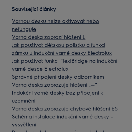
Související články
Varnou desku nelze aktivovat nebo
nefunguje
Varná deska zobrazí hlášení L
Jak používat dětskou pojistku a funkci
zámku u indukční varné desky Electrolux
Jak používat funkci FlexiBridge na indukční
varné desce Electrolux
Správné připojení desky odborníkem
Varná deska zobrazuje hlášení „—“
Indukční varné desky bez připojení k
uzemnění
Varná deska zobrazuje chybové hlášení E5
Schéma instalace indukční varné desky –
vysvětlení