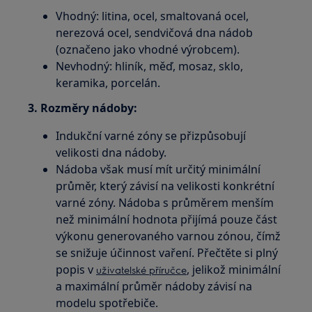
Vhodný: litina, ocel, smaltovaná ocel,
nerezová ocel, sendvičová dna nádob
(označeno jako vhodné výrobcem).
Nevhodný: hliník, měď, mosaz, sklo,
keramika, porcelán.
3. Rozměry nádoby:
Indukční varné zóny se přizpůsobují
velikosti dna nádoby.
Nádoba však musí mít určitý minimální
průměr, který závisí na velikosti konkrétní
varné zóny. Nádoba s průměrem menším
než minimální hodnota přijímá pouze část
výkonu generovaného varnou zónou, čímž
se snižuje účinnost vaření. Přečtěte si plný
popis v
, jelikož minimální
uživatelské příručce
a maximální průměr nádoby závisí na
modelu spotřebiče.