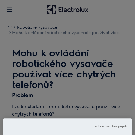
Robotické vysavače
Mohu k ovládání robotického vysavače používat více
chytrých telefonů?
Mohu k ovládání
robotického vysavače
používat více chytrých
telefonů?
Problém
Lze k ovládání robotického vysavače použít více
chytrých telefonů?
Pokračovat bez přijetí
Vztahuje se na