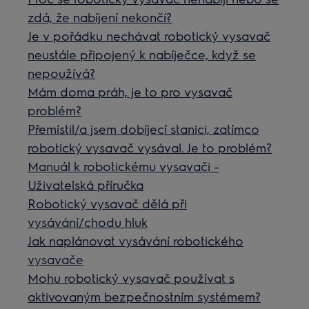
zdá, že nabíjení nekončí?
Je v pořádku nechávat robotický vysavač
neustále připojený k nabíječce, když se
nepoužívá?
Mám doma práh, je to pro vysavač
problém?
Přemístil/a jsem dobíjecí stanici, zatímco
robotický vysavač vysával. Je to problém?
Manuál k robotickému vysavači -
Uživatelská příručka
Robotický vysavač dělá při
vysávání/chodu hluk
Jak naplánovat vysávání robotického
vysavače
Mohu robotický vysavač používat s
aktivovaným bezpečnostním systémem?