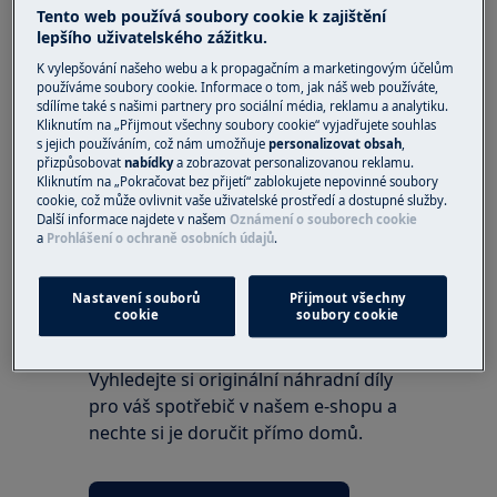
Tento web používá soubory cookie k zajištění
robotický vysavač
lepšího uživatelského zážitku.
K vylepšování našeho webu a k propagačním a marketingovým účelům
Řešení
používáme soubory cookie. Informace o tom, jak náš web používáte,
sdílíme také s našimi partnery pro sociální média, reklamu a analytiku.
Ano, na jeden robotický vysavač můžete
Kliknutím na „Přijmout všechny soubory cookie“ vyjadřujete souhlas
s jejich používáním, což nám umožňuje
personalizovat obsah
,
používat více chytrých telefonů (bez omezení),
přizpůsobovat
nabídky
a zobrazovat personalizovanou reklamu.
pokud používáte stejný účet.
Kliknutím na „Pokračovat bez přijetí“ zablokujete nepovinné soubory
cookie, což může ovlivnit vaše uživatelské prostředí a dostupné služby.
Byl tento článek užitečný?
Další informace najdete v našem
Oznámení o souborech cookie
a
Prohlášení o ochraně osobních údajů
.
Nastavení souborů
Přijmout všechny
cookie
soubory cookie
Náhradní díly a příslušenství
Vyhledejte si originální náhradní díly
pro váš spotřebič v našem e-shopu a
nechte si je doručit přímo domů.