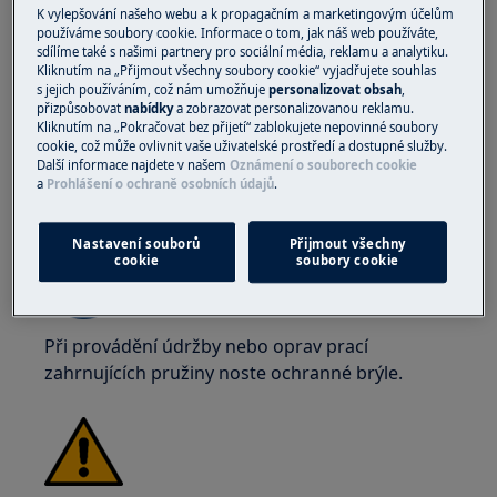
rukavice a bezpečnostní obuv. Ochranné
K vylepšování našeho webu a k propagačním a marketingovým účelům
rukavice noste stále, abyste se ochránili před
používáme soubory cookie. Informace o tom, jak náš web používáte,
sdílíme také s našimi partnery pro sociální média, reklamu a analytiku.
řeznými ranami od ostrých hran.
Kliknutím na „Přijmout všechny soubory cookie“ vyjadřujete souhlas
s jejich používáním, což nám umožňuje
personalizovat obsah
,
přizpůsobovat
nabídky
a zobrazovat personalizovanou reklamu.
Kliknutím na „Pokračovat bez přijetí“ zablokujete nepovinné soubory
cookie, což může ovlivnit vaše uživatelské prostředí a dostupné služby.
Další informace najdete v našem
Oznámení o souborech cookie
a
Prohlášení o ochraně osobních údajů
.
VAROVÁNÍ!
NEBEZPEČÍ PORANĚNÍ OČÍ
Nastavení souborů
Přijmout všechny
cookie
soubory cookie
Při provádění údržby nebo oprav prací
zahrnujících pružiny noste ochranné brýle.