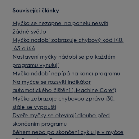
Související články
Myčka se nezapne, na panelu nesvítí
žádné světlo
Myčka nádobí zobrazuje chybový kód i40,
i43 a i44
Nastavení myčky nádobí se po každém
programu vynulují
Myčka nádobí nepípá na konci programu
Na myčce se rozsvítí indikátor
automatického čištění („Machine Care“)
Myčka zobrazuje chybovou zprávu i30,
stále se vypouští
Dveře myčky se otevírají dlouho před
skončením programu
Během nebo po skončení cyklu je v myčce