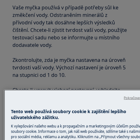
Vaše myčka používá v případě potřeby sůl ke
změkčení vody. Odstraněním minerálů z
přívodní vody tak dosáhne lepších výsledků
čištění. Chcete-li zjistit tvrdost vaší vody, použijte
testovací sadu nebo se informujte u místního
dodavatele vody.
Zkontrolujte, zda je myčka nastavena na úroveň
tvrdosti vaší vody. Výchozí nastavení je úroveň 5
na stupnici od 1 do 10.
Chcete-li upravit výchozí nastavení, vyhledejte
pokyny ke svému modelu v
.
návodu k použití
Pokračovat
Tento web používá soubory cookie k zajištění lepšího
Německé
uživatelského zážitku.
Francouzské
Clarkovy
stupně
mmol/l
K vylepšování našeho webu a k propagačním a marketingovým účelům použ
stupně (°fH)
stupně
soubory cookie. Informace o tom, jak náš web používáte, sdílíme také s našim
(°dH)
pro sociální média, reklamu a analytiku. Kliknutím na „Přijmout všechny soub