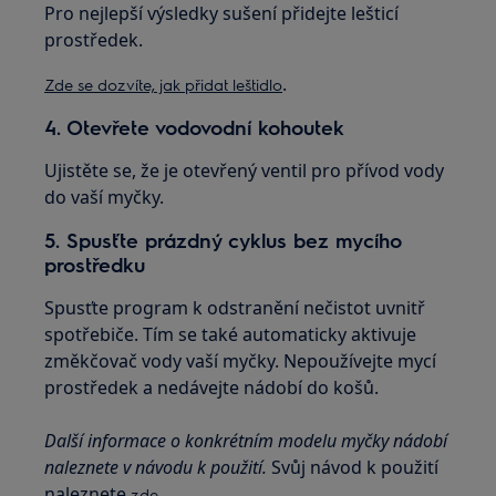
Pro nejlepší výsledky sušení přidejte lešticí
prostředek.
.
Zde se dozvíte, jak přidat leštidlo
4. Otevřete vodovodní kohoutek
Ujistěte se, že je otevřený ventil pro přívod vody
do vaší myčky.
5. Spusťte prázdný cyklus bez mycího
prostředku
Spusťte program k odstranění nečistot uvnitř
spotřebiče. Tím se také automaticky aktivuje
změkčovač vody vaší myčky. Nepoužívejte mycí
prostředek a nedávejte nádobí do košů.
Další informace o konkrétním modelu myčky nádobí
naleznete v návodu k použití.
Svůj návod k použití
naleznete
zde.