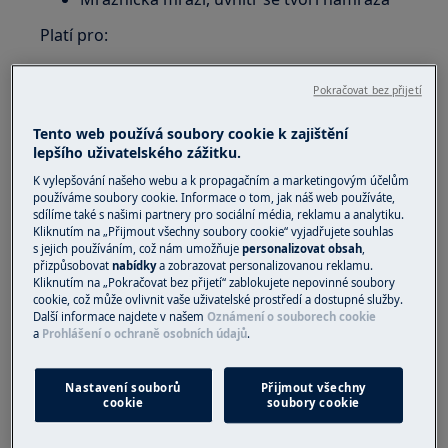
Platí pro:
Chladnička
Pokračovat bez přijetí
Chladnička s mrazničkou
Tento web používá soubory cookie k zajištění
Řešení:
lepšího uživatelského zážitku.
1. Zkontrolujte, zda spotřebič správně chladí
K vylepšování našeho webu a k propagačním a marketingovým účelům
používáme soubory cookie. Informace o tom, jak náš web používáte,
Změřte teplotu teploměrem ve sklenici
sdílíme také s našimi partnery pro sociální média, reklamu a analytiku.
Kliknutím na „Přijmout všechny soubory cookie“ vyjadřujete souhlas
vody uvnitř chladničky.
s jejich používáním, což nám umožňuje
personalizovat obsah
,
Chladnička funguje správně, je-li teplota v
přizpůsobovat
nabídky
a zobrazovat personalizovanou reklamu.
Kliknutím na „Pokračovat bez přijetí“ zablokujete nepovinné soubory
chladničce v rozmezí +4 to +5°C.
cookie, což může ovlivnit vaše uživatelské prostředí a dostupné služby.
Základní teplota potravin je důležitější, než
Další informace najdete v našem
Oznámení o souborech cookie
teplota vzduchu v chladničce, protože
a
Prohlášení o ochraně osobních údajů
.
teplota vzduchu kolísá v průběhu každého
chladícího cyklu (mezi nastartováním a
Nastavení souborů
Přijmout všechny
cookie
soubory cookie
zastavením kompresoru chladničky).
Vezměte na vědomí, že levnější teploměry