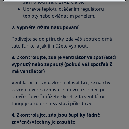
se mohou lišit o ±1–2°C a víc.
Upravte teplotu otáčením regulátoru
teploty nebo ovládacím panelem.
2. Vypněte režim nakupování
Podívejte se do příručky, zda váš spotřebič má
tuto funkci a jak ji můžete vypnout.
3. Zkontrolujte, zda je ventilátor ve spotřebiči
vypnutý nebo zapnutý (pokud váš spotřebič
má ventilátor)
Ventilátor můžete zkontrolovat tak, že na chvíli
zavřete dveře a znovu je otevřete. Ihned po
otevření dveří můžete slyšet, zda ventilátor
funguje a zda se nezastaví příliš brzy.
4. Zkontrolujte, zda jsou šuplíky řádně
zavřené/všechny je zasuňte