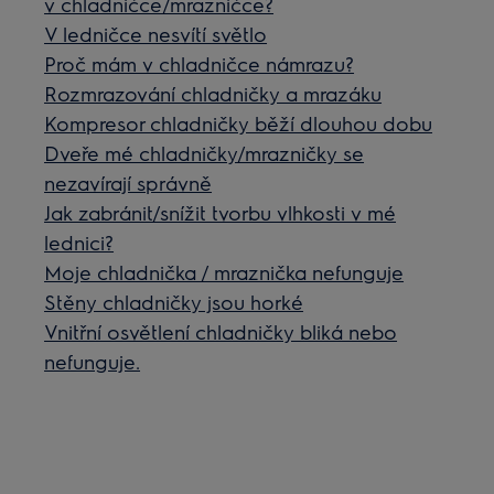
v chladničce/mrazničce?
V ledničce nesvítí světlo
Proč mám v chladničce námrazu?
Rozmrazování chladničky a mrazáku
Kompresor chladničky běží dlouhou dobu
Dveře mé chladničky/mrazničky se
nezavírají správně
Jak zabránit/snížit tvorbu vlhkosti v mé
lednici?
Moje chladnička / mraznička nefunguje
Stěny chladničky jsou horké
Vnitřní osvětlení chladničky bliká nebo
nefunguje.