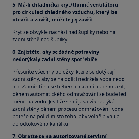
5. Má-li chladnička kryt/tlumič ventilátoru
pro cirkulaci chladného vzduchu, který lze
otevřít a zavřít, můžete jej zavřít
Kryt se obvykle nachází nad šuplíky nebo na
zadní stěně nad šuplíky.
6. Zajistěte, aby se žádné potraviny
nedotýkaly zadní stěny spotřebiče
Přesuňte všechny položky, které se dotýkají
zadní stěny, aby se na polici nedržela voda nebo
led. Zadní stěna se během chlazení bude mrazit,
během automatického odmražování se bude led
měnit na vodu. Jestliže se nějaká věc dotýká
zadní stěny během procesu odmražování, voda
poteče na polici místo toho, aby volně plynula
do odtokového kanálku.
7. Obraťte se na autorizované servisní