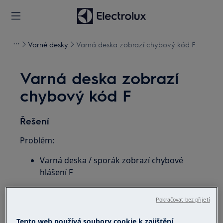
Varné desky
Varná deska zobrazí chybový kód F
Varná deska zobrazí
chybový kód F
Řešení
Problém:
Varná deska / sporák zobrazí chybové
hlášení F
Platí pro:
Pokračovat bez přijetí
integrovaný indukční varný panel
volně stojící sporák s indukční varnou
Tento web používá soubory cookie k zajištění