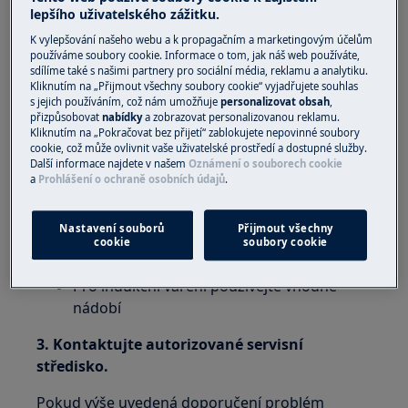
lepšího uživatelského zážitku.
deskou
K vylepšování našeho webu a k propagačním a marketingovým účelům
Řešení:
používáme soubory cookie. Informace o tom, jak náš web používáte,
sdílíme také s našimi partnery pro sociální média, reklamu a analytiku.
1.
Zpráva „F“ se zobrazuje nepřetržitě
-
Kliknutím na „Přijmout všechny soubory cookie“ vyjadřujete souhlas
s jejich používáním, což nám umožňuje
personalizovat obsah
,
označuje chybu připojení nebo chybějící fázi.
přizpůsobovat
nabídky
a zobrazovat personalizovanou reklamu.
Kliknutím na „Pokračovat bez přijetí“ zablokujete nepovinné soubory
Zařízení musí být zkontrolováno
cookie, což může ovlivnit vaše uživatelské prostředí a dostupné služby.
Další informace najdete v našem
Oznámení o souborech cookie
kvalifikovaný elektrikář
a
Prohlášení o ochraně osobních údajů
.
2.
Zpráva „F“ se zobrazuje jako blikající
symbol
- problém týkající se registrace hrnce.
Nastavení souborů
Přijmout všechny
cookie
soubory cookie
Vložte nádobí do zóny
Pro indukční vaření používejte vhodné
nádobí
3. Kontaktujte autorizované servisní
středisko.
Pokud výše uvedená doporučení problém