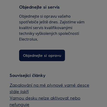
Objednejte si servis
Objednejte si opravu vašeho
spotřebiče ještě dnes. Zajistíme vám
kvalitní servis kvalifikovanými
techniky vyškolených společností
Electrolux.
Objednejte si opravu
Související články
Zapalování na mé plynové varné desce
stále jiskří
Varnou desku nelze aktivovat nebo
nefunguje