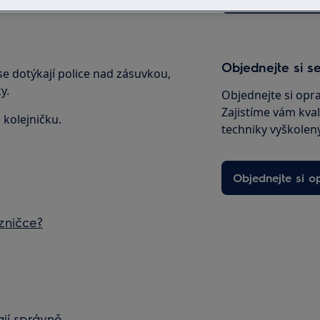
Objednejte si se
e dotýkají police nad zásuvkou,
y.
Objednejte si opr
Zajistíme vám kval
 kolejničku.
techniky vyškolený
Objednejte si o
zničce?
jí správně