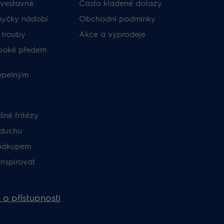
vestavné
Často kladené dotazy
myčky nádobí
Obchodní podmínky
 trouby
Akce a výprodeje
uboké předem
tepelným
né fritézy
zduchu
nákupem
inspirovat
 o přístupnosti