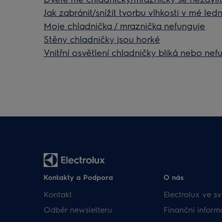
Jak zabránit/snížit tvorbu vlhkosti v mé ledn
Moje chladnička / mraznička nefunguje
Stěny chladničky jsou horké
Vnitřní osvětlení chladničky bliká nebo nef
Kontakty a Podpora
O nás
Kontakt
Electrolux ve sv
Odběr newsletteru
Finanční inform