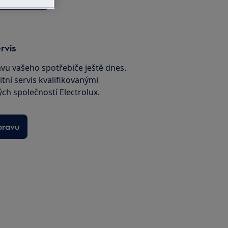
rvis
avu vašeho spotřebiče ještě dnes.
itní servis kvalifikovanými
ch společností Electrolux.
pravu