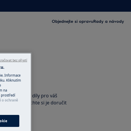
Objednejte si opravu
Rady a návody
račovat bez přijetí
ku.
ie. Informace
iku. Kliknutím
příslušenství
e
ím na
nální náhradní díly pro váš
 prostředí
í o ochraně
e-shopu a nechte si je doručit
okie
ho obchodu