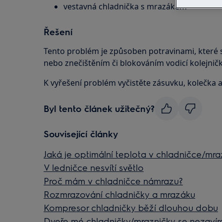
vestavná chladnička s mrazákem
Řešení
Tento problém je způsoben potravinami, které s
nebo znečištěním či blokováním vodicí kolejničk
K vyřešení problém vyčistěte zásuvku, kolečka a
Byl tento článek užitečný?
Související články
Jaká je optimální teplota v chladničce/mra
V ledničce nesvítí světlo
Proč mám v chladničce námrazu?
Rozmrazování chladničky a mrazáku
Kompresor chladničky běží dlouhou dobu
Dveře mé chladničky/mrazničky se nezavíra