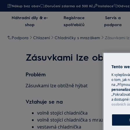
Nákup bez obav
Doručení zdarma od 500 Kč
Instalace
Odvoz 
Náhradní díly & e-
Registrace
Servis a
shop
spotřebičů
podpora
Podpora
Chlazení
Chladničky s mrazákem
Zásuvkami lz
Zásuvkami lze obtížně 
Tento web
Problém
K vylepšov
o tom, jak n
Zásuvkami lze obtížně hýbat
na „Přijmou
personaliz
„Pokračovat 
a dostupné 
Vztahuje se na
osobních ú
volně stojící chladnička
volně stojící chladnička s mrazákem
vestavná chladnička