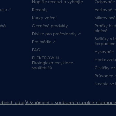
Napište recenzi a vyhrajte
Odsavače 
uxu 🡕
Recepty
Vestavné 
Kurzy vaření
Mikrovlnné
áhá
Oceněné produkty
Pračky hl
plněné
Divize pro profesionály 🡕
Sušičky s 
Pro média 🡕
čerpadlem
FAQ
Vysavače
ELEKTROWIN -
Horkovzduš
Ekologická recyklace
spotřebičů
Čističky v
Průvodce 
Nechte se 
obních údajů
Oznámení o souborech cookie
Informace