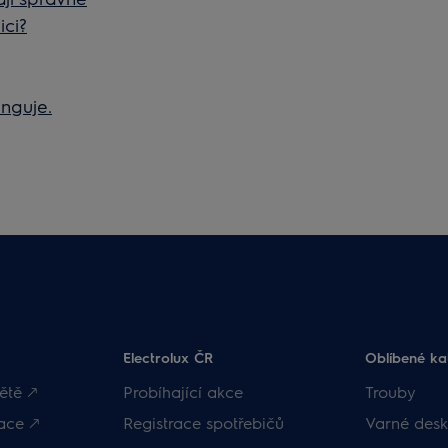
ici?
unguje.
Electrolux ČR
Oblíbené ka
ětě 🡕
Probíhající akce
Trouby
ace 🡕
Registrace spotřebičů
Varné desk