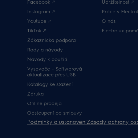
Facebook 🡕
Udržitelnost 🡕
Instagram 🡕
Práce v Electrol
Youtube 🡕
O nás
TikTok 🡕
Electrolux pom
Zákaznická podpora
Rady a návody
Návody k použití
Vysavače – Softwarová
aktualizace přes USB
Katalogy ke stažení
Záruka
Online prodejci
Odstoupení od smlouvy
Podmínky a ustanovení
Zásady ochrany os