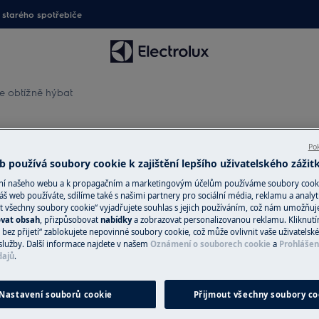
starého spotřebiče
e obtížně hýbat
hýbat
Pok
 používá soubory cookie k zajištění lepšího uživatelského zážit
ání našeho webu a k propagačním a marketingovým účelům používáme soubory cook
áš web používáte, sdílíme také s našimi partnery pro sociální média, reklamu a analyt
Náhradní díly a 
t všechny soubory cookie“ vyjadřujete souhlas s jejich používáním, což nám umožňuj
ovat obsah
, přizpůsobovat
nabídky
a zobrazovat personalizovanou reklamu. Kliknut
Vyhledejte si origi
bez přijetí“ zablokujete nepovinné soubory cookie, což může ovlivnit vaše uživatelské
služby. Další informace najdete v našem
Oznámení o souborech cookie
a
Prohlášen
spotřebič v našem 
dajů
.
přímo domů.
Nastavení souborů cookie
Přijmout všechny soubory co
Do internetové