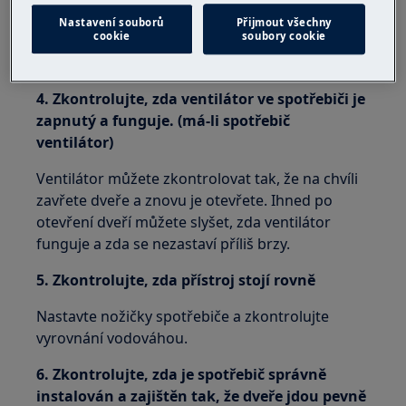
3. Pokud jste do spotřebiče právě vložili velké
Nastavení souborů
Přijmout všechny
cookie
soubory cookie
množství potravin, alarm přestane znít,
jakmile bude teplota opět normální
4. Zkontrolujte, zda ventilátor ve spotřebiči je
zapnutý a funguje. (má-li spotřebič
ventilátor)
Ventilátor můžete zkontrolovat tak, že na chvíli
zavřete dveře a znovu je otevřete. Ihned po
otevření dveří můžete slyšet, zda ventilátor
funguje a zda se nezastaví příliš brzy.
5. Zkontrolujte, zda přístroj stojí rovně
Nastavte nožičky spotřebiče a zkontrolujte
vyrovnání vodováhou.
6. Zkontrolujte, zda je spotřebič správně
instalován a zajištěn tak, že dveře jdou pevně