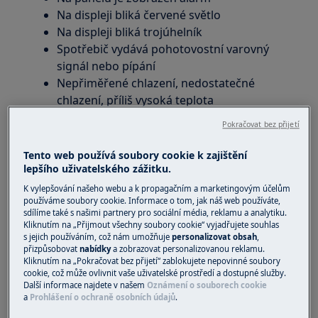
Na displeji bliká červené světlo
Na displeji bliká trojúhelník
Spotřebič vydává pohotovostní varovný
signál nebo pípání
Nepřiměřené chlazení, nedostatečné
chlazení, příliš vysoká teplota
Platí pro:
Pokračovat bez přijetí
Chladnička
Tento web používá soubory cookie k zajištění
lepšího uživatelského zážitku.
Chladnička/mraznička
K vylepšování našeho webu a k propagačním a marketingovým účelům
Řešení:
používáme soubory cookie. Informace o tom, jak náš web používáte,
sdílíme také s našimi partnery pro sociální média, reklamu a analytiku.
1. Stisknutím libovolného tlačítka vypněte
Kliknutím na „Přijmout všechny soubory cookie“ vyjadřujete souhlas
s jejich používáním, což nám umožňuje
personalizovat obsah
,
pohotovostní alarm
přizpůsobovat
nabídky
a zobrazovat personalizovanou reklamu.
Kliknutím na „Pokračovat bez přijetí“ zablokujete nepovinné soubory
2. Počkejte 12 hodin, než spotřebič dosáhne
cookie, což může ovlivnit vaše uživatelské prostředí a dostupné služby.
správnou teplotu, pokud jste ji právě
Další informace najdete v našem
Oznámení o souborech cookie
a
Prohlášení o ochraně osobních údajů
.
nastavili