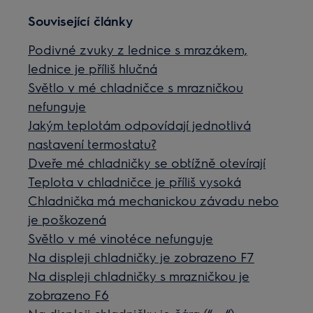
Související články
Podivné zvuky z lednice s mrazákem,
lednice je příliš hlučná
Světlo v mé chladničce s mrazničkou
nefunguje
Jakým teplotám odpovídají jednotlivá
nastavení termostatu?
Dveře mé chladničky se obtížně otevírají
Teplota v chladničce je příliš vysoká
Chladnička má mechanickou závadu nebo
je poškozená
Světlo v mé vinotéce nefunguje
Na displeji chladničky je zobrazeno F7
Na displeji chladničky s mrazničkou je
zobrazeno F6