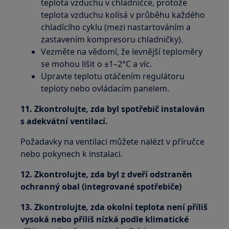
teplota vzduchu v chladničce, protože
teplota vzduchu kolísá v průběhu každého
chladícího cyklu (mezi nastartováním a
zastavením kompresoru chladničky).
Vezměte na vědomí, že levnější teploměry
se mohou lišit o ±1–2°C a víc.
Upravte teplotu otáčením regulátoru
teploty nebo ovládacím panelem.
11. Zkontrolujte, zda byl spotřebič instalován
s adekvátní ventilací.
Požadavky na ventilaci můžete nalézt v příručce
nebo pokynech k instalaci.
12. Zkontrolujte, zda byl z dveří odstraněn
ochranný obal (integrované spotřebiče)
13. Zkontrolujte, zda okolní teplota není příliš
vysoká nebo příliš nízká podle klimatické