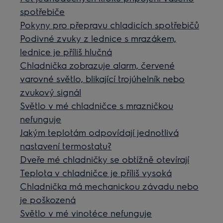
spotřebiče
Pokyny pro přepravu chladicích spotřebičů
Podivné zvuky z lednice s mrazákem,
lednice je příliš hlučná
Chladnička zobrazuje alarm, červené
varovné světlo, blikající trojúhelník nebo
zvukový signál
Světlo v mé chladničce s mrazničkou
nefunguje
Jakým teplotám odpovídají jednotlivá
nastavení termostatu?
Dveře mé chladničky se obtížně otevírají
Teplota v chladničce je příliš vysoká
Chladnička má mechanickou závadu nebo
je poškozená
Světlo v mé vinotéce nefunguje