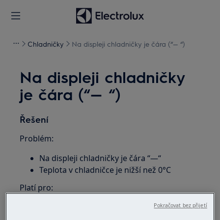
Chladničky
Na displeji chladničky je čára (“— “)
Na displeji chladničky
je čára (“— “)
Řešení
Problém:
Na displeji chladničky je čára “—“
Teplota v chladničce je nižší než 0°C
Platí pro:
Chladnička s mrazničkou
Pokračovat bez přijetí
Chladnička