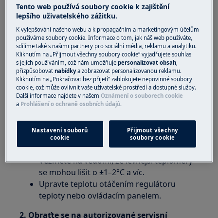
Tento web používá soubory cookie k zajištění
Řešení:
lepšího uživatelského zážitku.
K vylepšování našeho webu a k propagačním a marketingovým účelům
1. Zkontrolujte, zda spotřebič správně chladí
používáme soubory cookie. Informace o tom, jak náš web používáte,
sdílíme také s našimi partnery pro sociální média, reklamu a analytiku.
Změřte teplotu teploměrem ve sklenici
Kliknutím na „Přijmout všechny soubory cookie“ vyjadřujete souhlas
s jejich používáním, což nám umožňuje
personalizovat obsah
,
vody uvnitř chladničky.
přizpůsobovat
nabídky
a zobrazovat personalizovanou reklamu.
Chladnička funguje správně, je-li teplota v
Kliknutím na „Pokračovat bez přijetí“ zablokujete nepovinné soubory
cookie, což může ovlivnit vaše uživatelské prostředí a dostupné služby.
chladničce v rozmezí +4 to +5°C.
Další informace najdete v našem
Oznámení o souborech cookie
Základní teplota potravin je důležitější, než
a
Prohlášení o ochraně osobních údajů
.
teplota vzduchu v chladničce, protože
teplota vzduchu kolísá v průběhu každého
Nastavení souborů
Přijmout všechny
chladícího cyklu (mezi nastartováním a
cookie
soubory cookie
zastavením kompresoru chladničky).
Vezměte na vědomí, že levnější teploměry
se mohou lišit o ±1–2°C a víc.
Upravte teplotu otáčením regulátoru
teploty nebo ovládacím panelem.
2. Obraťte se na autorizované servisní