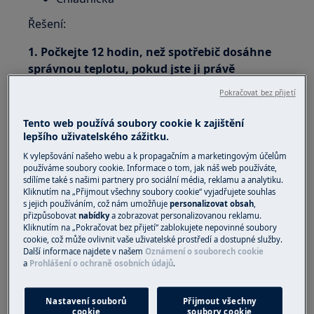
Řešení:
1. Počkejte 12 hodin, než spotřebič dosáhne
správnou teplotu, pokud jste ji právě
nastavili
Pokračovat bez přijetí
2. Pokud jste do spotřebiče právě vložili velké
Tento web používá soubory cookie k zajištění
množství potravin, alarm přestane znít,
lepšího uživatelského zážitku.
jakmile bude teplota opět normální
K vylepšování našeho webu a k propagačním a marketingovým účelům
používáme soubory cookie. Informace o tom, jak náš web používáte,
3. Zkontrolujte, zda ventilátor ve spotřebiči je
sdílíme také s našimi partnery pro sociální média, reklamu a analytiku.
zapnutý a funguje (má-li váš spotřebič
Kliknutím na „Přijmout všechny soubory cookie“ vyjadřujete souhlas
s jejich používáním, což nám umožňuje
personalizovat obsah
,
ventilátor)
přizpůsobovat
nabídky
a zobrazovat personalizovanou reklamu.
Kliknutím na „Pokračovat bez přijetí“ zablokujete nepovinné soubory
Ventilátor můžete zkontrolovat tak, že na chvíli
cookie, což může ovlivnit vaše uživatelské prostředí a dostupné služby.
zavřete dveře a znovu je otevřete.
Další informace najdete v našem
Oznámení o souborech cookie
a
Prohlášení o ochraně osobních údajů
.
Ihned po otevření dveří můžete slyšet, zda
ventilátor funguje a zda se nezastaví příliš brzy.
Nastavení souborů
Přijmout všechny
cookie
soubory cookie