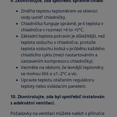
9. Zkontrolujte, zda spotřebič správně chladí
Změřte teplotu teploměrem ve sklenici
vody uvnitř chladničky.
Chladnička funguje správně, je-li teplota v
chladničce v rozmezí +4 to +5°C.
Základní teplota potravin je důležitější, než
teplota vzduchu v chladničce, protože
teplota vzduchu kolísá v průběhu každého
chladícího cyklu (mezi nastartováním a
zastavením kompresoru chladničky).
Vezměte na vědomí, že levnější teploměry
se mohou lišit o ±1–2°C a víc.
Upravte teplotu otáčením regulátoru
teploty nebo ovládacím panelem.
10. Zkontrolujte, zda byl spotřebič instalován
s adekvátní ventilací.
Požadavky na ventilaci můžete nalézt v příručce