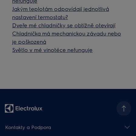
nefunguje
Jakým teplotám odpovídají jednotlivá
nastavení termostatu?
Dveře mé chladničky se obtížně otevírají
Chladnička má mechanickou závadu nebo
je poškozená
Světlo v mé vinotéce nefunguje
Kontakty a Podpora