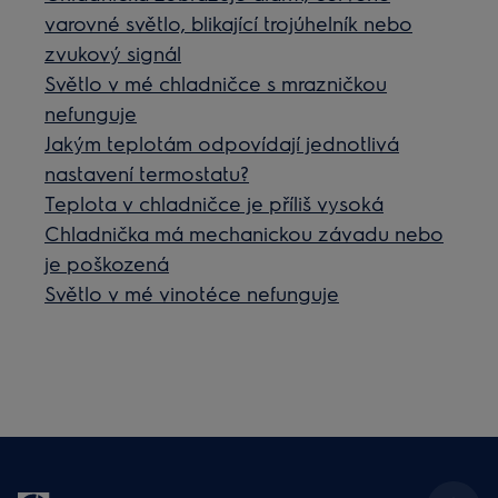
varovné světlo, blikající trojúhelník nebo
zvukový signál
Světlo v mé chladničce s mrazničkou
nefunguje
Jakým teplotám odpovídají jednotlivá
nastavení termostatu?
Teplota v chladničce je příliš vysoká
Chladnička má mechanickou závadu nebo
je poškozená
Světlo v mé vinotéce nefunguje