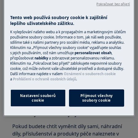
Řešení
Pokračovat bez přijetí
1. Vložte prst do rohu těsnění dveří a uvolněte
Tento web používá soubory cookie k zajištění
přísavný tlak, tím se dveře budou po zavření
lepšího uživatelského zážitku.
snadněji otevírat.
K vylepšování našeho webu a k propagačním a marketingovým účelům
používáme soubory cookie. Informace o tom, jak náš web používáte,
2. Než dveře opět otevřete, počkejte přibližně
sdílíme také s našimi partnery pro sociální média, reklamu a analytiku.
Kliknutím na „Přijmout všechny soubory cookie“ vyjadřujete souhlas
jednu minutu, pokud jste je právě zavřeli
s jejich používáním, což nám umožňuje
personalizovat obsah
,
přizpůsobovat
nabídky
a zobrazovat personalizovanou reklamu.
3. Nezavírejte dveře zabouchnutím
Kliknutím na „Pokračovat bez přijetí“ zablokujete nepovinné soubory
cookie, což může ovlivnit vaše uživatelské prostředí a dostupné služby.
4. Spotřebič musí stát rovně
Další informace najdete v našem
Oznámení o souborech cookie
a
Prohlášení o ochraně osobních údajů
.
Nožičky na zemi budete vyrovnávat pomocí
vodováhy
Nastavení souborů
Přijmout všechny
cookie
soubory cookie
5. Podívejte se, zda nejsou poškozeny závěsy
a všechny vadné závěsy vyměňte
Pokud budete chtít vyměnit díly sami, náhradní
díly, příslušenství a produkty péče naleznete v