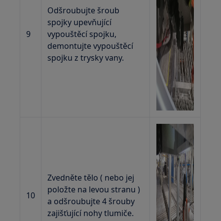
Odšroubujte šroub
spojky upevňující
9
vypouštěcí spojku,
demontujte vypouštěcí
spojku z trysky vany.
Zvedněte tělo ( nebo jej
položte na levou stranu )
10
a odšroubujte 4 šrouby
zajišťující nohy tlumiče.