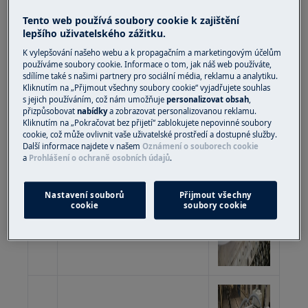
Tento web používá soubory cookie k zajištění
Vytáhněte okraj vlnovce a
lepšího uživatelského zážitku.
2
demontujte vnější
K vylepšování našeho webu a k propagačním a marketingovým účelům
pružinu vlnovce
používáme soubory cookie. Informace o tom, jak náš web používáte,
sdílíme také s našimi partnery pro sociální média, reklamu a analytiku.
Kliknutím na „Přijmout všechny soubory cookie“ vyjadřujete souhlas
s jejich používáním, což nám umožňuje
personalizovat obsah
,
přizpůsobovat
nabídky
a zobrazovat personalizovanou reklamu.
Kliknutím na „Pokračovat bez přijetí“ zablokujete nepovinné soubory
cookie, což může ovlivnit vaše uživatelské prostředí a dostupné služby.
Další informace najdete v našem
Oznámení o souborech cookie
a
Prohlášení o ochraně osobních údajů
.
Zasuňte měch do
3
pouzdra
Nastavení souborů
Přijmout všechny
cookie
soubory cookie