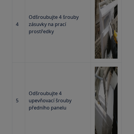
Odšroubujte 4 šrouby
4
zásuvky na prací
prostředky
Odšroubujte 4
5
upevňovací šrouby
předního panelu