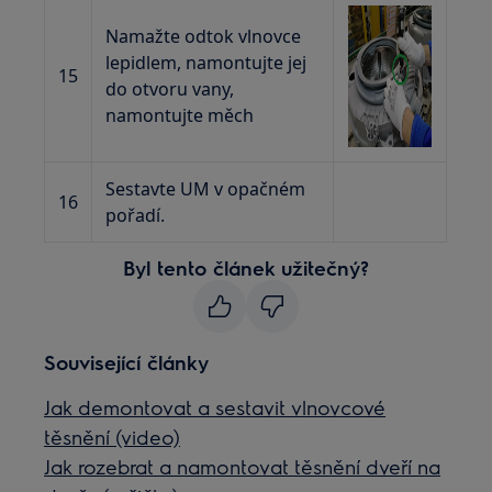
Namažte odtok vlnovce
lepidlem, namontujte jej
15
do otvoru vany,
namontujte měch
Sestavte UM v opačném
16
pořadí.
Byl tento článek užitečný?
Související články
Jak demontovat a sestavit vlnovcové
těsnění (video)
Jak rozebrat a namontovat těsnění dveří na