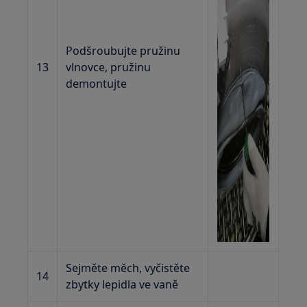
Podšroubujte pružinu
13
vlnovce, pružinu
demontujte
Sejměte měch, vyčistěte
14
zbytky lepidla ve vaně