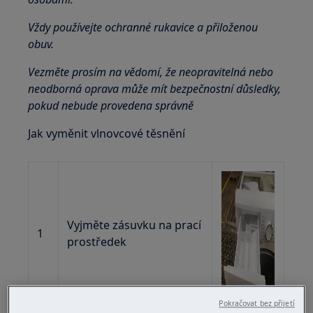
Vždy používejte ochranné rukavice a přiloženou
obuv.
Vezměte prosím na vědomí, že neopravitelná nebo
neodborná oprava může mít bezpečnostní důsledky,
pokud nebude provedena správně
Jak vyměnit vlnovcové těsnění
Vyjměte zásuvku na prací
1
prostředek
Pokračovat bez přijetí