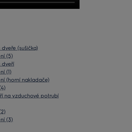
 dveře (sušička)
ní (5)
 dveří
í (1)
ní (horní nakladače)
(4)
ří na vzduchové potrubí
(2)
ní (3)