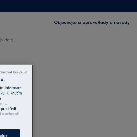
Objednejte si opravu
Rady a návody
(video)
račovat bez přijetí
ku.
ie. Informace
iku. Kliknutím
e
ím na
 prostředí
í o ochraně
okie