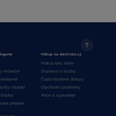
tegorie
Nákup na electrolux.cz
Nákup bez obav
y indukční
Doprava a služby
vestavné
Často kladené dotazy
myčky nádobí
Obchodní podmínky
 trouby
Akce a výprodeje
uboké předem
tepelným