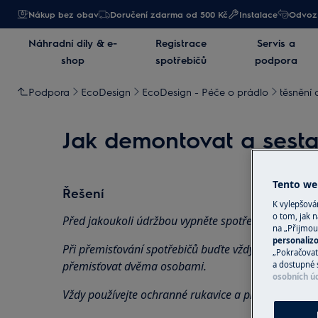
Nákup bez obav
Doručení zdarma od 500 Kč
Instalace
Odvoz 
Náhradní díly & e-
Registrace
Servis a
shop
spotřebičů
podpora
Podpora
EcoDesign
EcoDesign - Péče o prádlo
těsnění 
Jak demontovat a sestav
Tento web
Řešení
K vylepšov
o tom, jak n
Před jakoukoli údržbou vypněte spotřebič a vytáhně
na „Přijmou
personaliz
Při přemisťování spotřebičů buďte vždy opatrní, u tě
„Pokračovat 
přemisťovat dvěma osobami.
a dostupné 
osobních ú
Vždy používejte ochranné rukavice a přiloženou obu