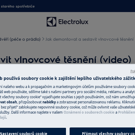
starého spotřebiče
dvěří (péče o prádlo)
Jak demontovat a sestavit vlnovcové těsnění 
it vlnovcové těsnění (video)
Pok
 používá soubory cookie k zajištění lepšího uživatelského zážit
ání našeho webu a k propagačním a marketingovým účelům používáme soubory cook
áš web používáte, sdílíme také s našimi partnery pro sociální média, reklamu a analyt
te zástrčku ze
zásuvky.
t všechny soubory cookie“ vyjadřujete souhlas s jejich používáním, což nám umožňuj
ovat obsah
, přizpůsobovat
nabídky
a zobrazovat personalizovanou reklamu. Kliknut
žkých spotřebičů je nutné jej
bez přijetí“ zablokujete nepovinné soubory cookie, což může ovlivnit vaše uživatelské
služby. Další informace najdete v našem
Oznámení o souborech cookie
a
Prohlášen
dajů
.
v.
Nastavení souborů cookie
Přijmout všechny soubory co