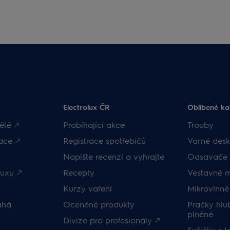
Electrolux ČR
Oblíbené ka
ětě 🡕
Probíhající akce
Trouby
ace 🡕
Registrace spotřebičů
Varné desk
Napište recenzi a vyhrajte
Odsavače 
uxu 🡕
Recepty
Vestavné 
Kurzy vaření
Mikrovlnné
áhá
Oceněné produkty
Pračky hl
plněné
Divize pro profesionály 🡕
Sušičky s 