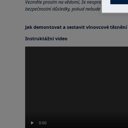
Vezměte prosím na vědomí, že neopravitelná nebo
bezpečnostní důsledky, pokud nebude provedena s
Jak demontovat a sestavit vlnovcové těsnění
Instruktážní video