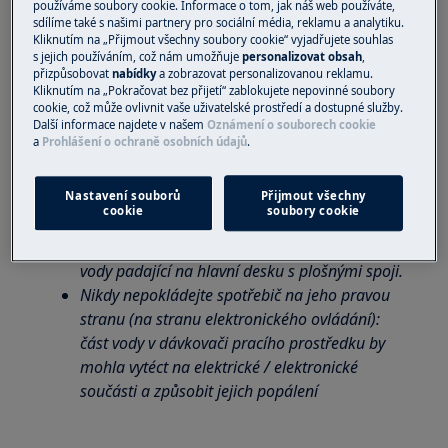
OFF.
používáme soubory cookie. Informace o tom, jak náš web používáte,
sdílíme také s našimi partnery pro sociální média, reklamu a analytiku.
Před přístupem k interním součástem odpojte
Kliknutím na „Přijmout všechny soubory cookie“ vyjadřujete souhlas
napájecí kabel ze zásuvky.
s jejich používáním, což nám umožňuje
personalizovat obsah
,
přizpůsobovat
nabídky
a zobrazovat personalizovanou reklamu.
Některé součásti v mechanické části by mohly
Kliknutím na „Pokračovat bez přijetí“ zablokujete nepovinné soubory
způsobit zranění, proto noste vhodnou
cookie, což může ovlivnit vaše uživatelské prostředí a dostupné služby.
ochranu a postupujte opatrně.
Další informace najdete v našem
Oznámení o souborech cookie
a
Prohlášení o ochraně osobních údajů
.
Před položením přístroje na bok vždy
vyprázdněte veškerou vodu.
Pokud musí být spotřebič kvůli údržbě nebo z
Nastavení souborů
Přijmout všechny
cookie
soubory cookie
jiného důvodu položen na bok, položte jej na
levou stranu, aby se zabránilo riziku zbytkové
vody padající na hlavní desku s plošnými spoji.
Nikdy nepokládejte spotřebič na jeho pravou
stranu (na stranu elektronického ovládání):
část vody v dávkovači pracího prostředku by
mohla vytéct na elektrické / elektronické
součásti a způsobit jejich popálení