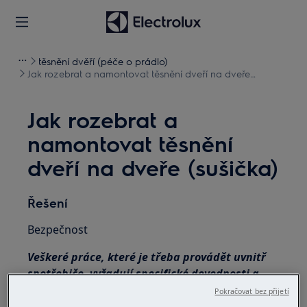
těsnění dvěří (péče o prádlo)
Jak rozebrat a namontovat těsnění dveří na dveře
(sušička)
Jak rozebrat a
namontovat těsnění
dveří na dveře (sušička)
Řešení
Bezpečnost
Veškeré práce, které je třeba provádět uvnitř
spotřebiče, vyžadují specifické dovednosti a
znalosti a mohou je provádět pouze
Pokračovat bez přijetí
kvalifikovaní a autorizovaní servisní technici