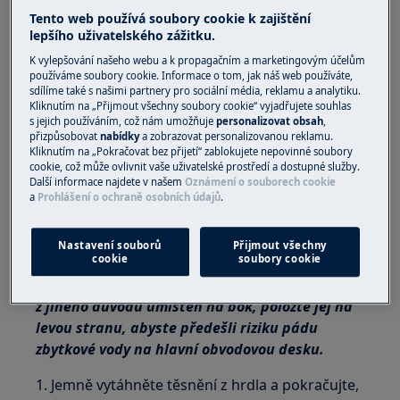
Tento web používá soubory cookie k zajištění
Tato plošina není vybavena vypínačem ON/OFF.
lepšího uživatelského zážitku.
K vylepšování našeho webu a k propagačním a marketingovým účelům
Než přistoupíte k vnitřním součástem,
používáme soubory cookie. Informace o tom, jak náš web používáte,
vytáhněte zástrčku ze zásuvky a odpojte
sdílíme také s našimi partnery pro sociální média, reklamu a analytiku.
Kliknutím na „Přijmout všechny soubory cookie“ vyjadřujete souhlas
napájení.
s jejich používáním, což nám umožňuje
personalizovat obsah
,
přizpůsobovat
nabídky
a zobrazovat personalizovanou reklamu.
Některé součásti v mechanické části by mohly
Kliknutím na „Pokračovat bez přijetí“ zablokujete nepovinné soubory
cookie, což může ovlivnit vaše uživatelské prostředí a dostupné služby.
způsobit zranění, proto používejte vhodnou
Další informace najdete v našem
Oznámení o souborech cookie
ochranu a postupujte opatrně.
a
Prohlášení o ochraně osobních údajů
.
Než spotřebič položíte na bok, vždy vyprázdněte
Nastavení souborů
Přijmout všechny
veškerou vodu.
cookie
soubory cookie
Pokud musí být spotřebič z důvodu údržby nebo
z jiného důvodu umístěn na bok, položte jej na
levou stranu, abyste předešli riziku pádu
zbytkové vody na hlavní obvodovou desku.
1. Jemně vytáhněte těsnění z hrdla a pokračujte,