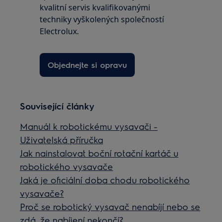
kvalitní servis kvalifikovanými
techniky vyškolených společností
Electrolux.
Objednejte si opravu
Související články
Manuál k robotickému vysavači -
Uživatelská příručka
Jak nainstalovat boční rotační kartáč u
robotického vysavače
Jaká je oficiální doba chodu robotického
vysavače?
Proč se robotický vysavač nenabíjí nebo se
zdá, že nabíjení nekončí?