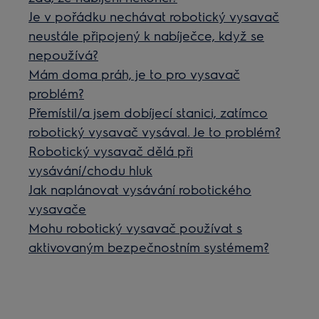
Je v pořádku nechávat robotický vysavač
neustále připojený k nabíječce, když se
nepoužívá?
Mám doma práh, je to pro vysavač
problém?
Přemístil/a jsem dobíjecí stanici, zatímco
robotický vysavač vysával. Je to problém?
Robotický vysavač dělá při
vysávání/chodu hluk
Jak naplánovat vysávání robotického
vysavače
Mohu robotický vysavač používat s
aktivovaným bezpečnostním systémem?