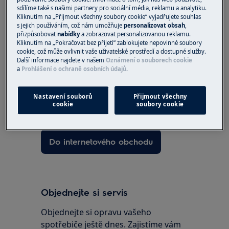
Byl tento článek užitečný?
sdílíme také s našimi partnery pro sociální média, reklamu a analytiku.
Kliknutím na „Přijmout všechny soubory cookie“ vyjadřujete souhlas
s jejich používáním, což nám umožňuje
personalizovat obsah
,
přizpůsobovat
nabídky
a zobrazovat personalizovanou reklamu.
Kliknutím na „Pokračovat bez přijetí“ zablokujete nepovinné soubory
cookie, což může ovlivnit vaše uživatelské prostředí a dostupné služby.
Náhradní díly a příslušenství
Další informace najdete v našem
Oznámení o souborech cookie
a
Prohlášení o ochraně osobních údajů
.
Vyhledejte si originální náhradní díly
pro váš spotřebič v našem e-shopu a
Nastavení souborů
Přijmout všechny
cookie
soubory cookie
nechte si je doručit přímo domů.
Do internetového obchodu
Objednejte si servis
Objednejte si opravu vašeho
spotřebiče ještě dnes. Zajistíme vám