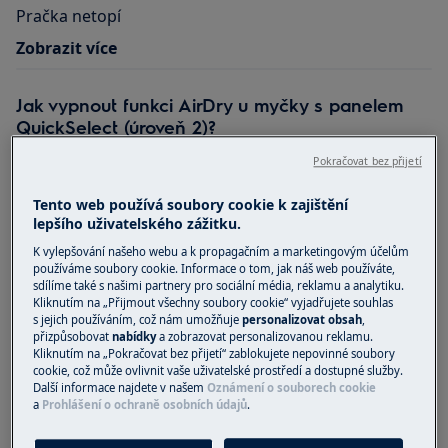
Pračka netopí
Zobrazit více
Jak vypnout funkci AirDry u myčky s panelem
QuickSelect (úroveň 2)?
Nemohu vypnout funkci AirDry Jak vypnout funkci
Pokračovat bez přijetí
AirDry Jak vypnout automatické otevírání dveří u
Tento web používá soubory cookie k zajištění
myčky...
lepšího uživatelského zážitku.
Zobrazit více
K vylepšování našeho webu a k propagačním a marketingovým účelům
používáme soubory cookie. Informace o tom, jak náš web používáte,
sdílíme také s našimi partnery pro sociální média, reklamu a analytiku.
Vrchem plněná pračka - přístup k filtru
Kliknutím na „Přijmout všechny soubory cookie“ vyjadřujete souhlas
s jejich používáním, což nám umožňuje
personalizovat obsah
,
Nelze se dostat filtru u vrchem plněné pračky. Nelze
přizpůsobovat
nabídky
a zobrazovat personalizovanou reklamu.
vyčistit filtr u vrchem plněné pračky. Kde je...
Kliknutím na „Pokračovat bez přijetí“ zablokujete nepovinné soubory
cookie, což může ovlivnit vaše uživatelské prostředí a dostupné služby.
Zobrazit více
Další informace najdete v našem
Oznámení o souborech cookie
a
Prohlášení o ochraně osobních údajů
.
Pokyny pro čištění matných povrchů