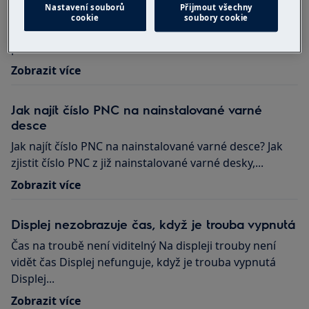
Nastavení souborů
Přijmout všechny
Jak čistit povrch matného panelu a dvířek trouby?
cookie
soubory cookie
Potřebuji speciální čisticí prostředky pro matný
povrch?
Zobrazit více
Jak najít číslo PNC na nainstalované varné
desce
Jak najít číslo PNC na nainstalované varné desce? Jak
zjistit číslo PNC z již nainstalované varné desky,...
Zobrazit více
Displej nezobrazuje čas, když je trouba vypnutá
Čas na troubě není viditelný Na displeji trouby není
vidět čas Displej nefunguje, když je trouba vypnutá
Displej...
Zobrazit více